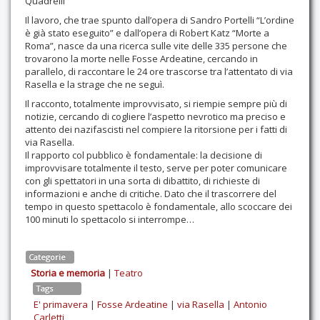
Quadrelli
Il lavoro, che trae spunto dall’opera di Sandro Portelli “L’ordine
è già stato eseguito” e dall’opera di Robert Katz “Morte a
Roma”, nasce da una ricerca sulle vite delle 335 persone che
trovarono la morte nelle Fosse Ardeatine, cercando in
parallelo, di raccontare le 24 ore trascorse tra l’attentato di via
Rasella e la strage che ne seguì.
Il racconto, totalmente improvvisato, si riempie sempre più di
notizie, cercando di cogliere l’aspetto nevrotico ma preciso e
attento dei nazifascisti nel compiere la ritorsione per i fatti di
via Rasella.
Il rapporto col pubblico è fondamentale: la decisione di
improvvisare totalmente il testo, serve per poter comunicare
con gli spettatori in una sorta di dibattito, di richieste di
informazioni e anche di critiche. Dato che il trascorrere del
tempo in questo spettacolo è fondamentale, allo scoccare dei
100 minuti lo spettacolo si interrompe…
Categorie
Storia e memoria
|
Teatro
Tags
E' primavera
|
Fosse Ardeatine
|
via Rasella
|
Antonio
Carletti