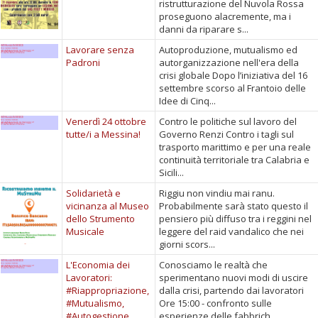
ristrutturazione del Nuvola Rossa
proseguono alacremente, ma i
danni da riparare s...
Lavorare senza
Autoproduzione, mutualismo ed
Padroni
autorganizzazione nell'era della
crisi globale Dopo l’iniziativa del 16
settembre scorso al Frantoio delle
Idee di Cinq...
Venerdì 24 ottobre
Contro le politiche sul lavoro del
tutte/i a Messina!
Governo Renzi Contro i tagli sul
trasporto marittimo e per una reale
continuità territoriale tra Calabria e
Sicili...
Solidarietà e
Riggiu non vindiu mai ranu.
vicinanza al Museo
Probabilmente sarà stato questo il
dello Strumento
pensiero più diffuso tra i reggini nel
Musicale
leggere del raid vandalico che nei
giorni scors...
L'Economia dei
Conosciamo le realtà che
Lavoratori:
sperimentano nuovi modi di uscire
#Riappropriazione,
dalla crisi, partendo dai lavoratori
#Mutualismo,
Ore 15:00 - confronto sulle
#Autogestione
esperienze delle fabbrich...