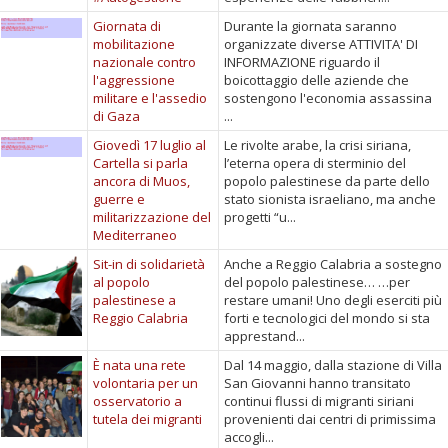
Giornata di
Durante la giornata saranno
mobilitazione
organizzate diverse ATTIVITA' DI
nazionale contro
INFORMAZIONE riguardo il
l'aggressione
boicottaggio delle aziende che
militare e l'assedio
sostengono l'economia assassina
di Gaza
...
Giovedì 17 luglio al
Le rivolte arabe, la crisi siriana,
Cartella si parla
l’eterna opera di sterminio del
ancora di Muos,
popolo palestinese da parte dello
guerre e
stato sionista israeliano, ma anche
militarizzazione del
progetti “u...
Mediterraneo
Sit-in di solidarietà
Anche a Reggio Calabria a sostegno
al popolo
del popolo palestinese… …per
palestinese a
restare umani! Uno degli eserciti più
Reggio Calabria
forti e tecnologici del mondo si sta
apprestand...
È nata una rete
Dal 14 maggio, dalla stazione di Villa
volontaria per un
San Giovanni hanno transitato
osservatorio a
continui flussi di migranti siriani
tutela dei migranti
provenienti dai centri di primissima
accogli...