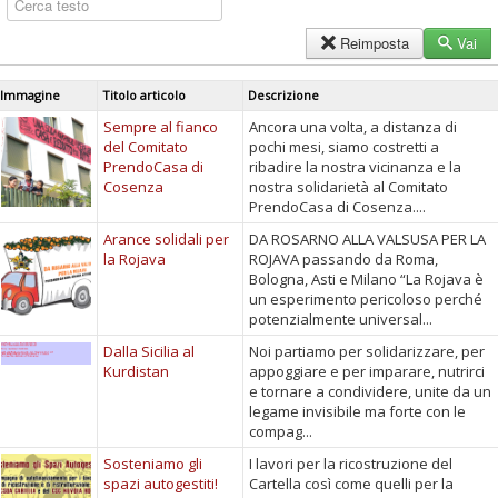
Reimposta
Vai
Immagine
Titolo articolo
Descrizione
Sempre al fianco
Ancora una volta, a distanza di
del Comitato
pochi mesi, siamo costretti a
PrendoCasa di
ribadire la nostra vicinanza e la
Cosenza
nostra solidarietà al Comitato
PrendoCasa di Cosenza....
Arance solidali per
DA ROSARNO ALLA VALSUSA PER LA
la Rojava
ROJAVA passando da Roma,
Bologna, Asti e Milano “La Rojava è
un esperimento pericoloso perché
potenzialmente universal...
Dalla Sicilia al
Noi partiamo per solidarizzare, per
Kurdistan
appoggiare e per imparare, nutrirci
e tornare a condividere, unite da un
legame invisibile ma forte con le
compag...
Sosteniamo gli
I lavori per la ricostruzione del
spazi autogestiti!
Cartella così come quelli per la