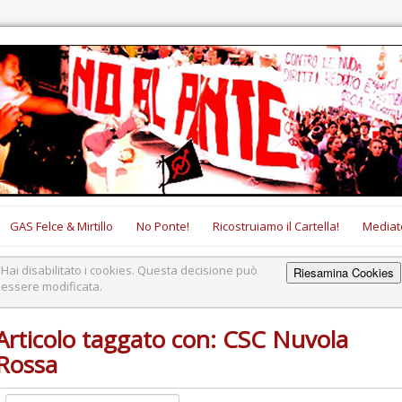
GAS Felce & Mirtillo
No Ponte!
Ricostruiamo il Cartella!
Mediat
Hai disabilitato i cookies. Questa decisione può
Riesamina Cookies
essere modificata.
Articolo taggato con: CSC Nuvola
Rossa