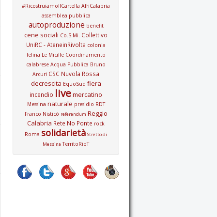
#RicostruiamoIlCartella
AfriCalabria
assemblea pubblica
autoproduzione
benefit
cene sociali
Collettivo
Co.S.Mi.
UniRC - AteneinRivolta
colonia
felina Le Micille
Coordinamento
calabrese Acqua Pubblica Bruno
CSC Nuvola Rossa
Arcuri
decrescita
fiera
EquoSud
live
mercatino
incendio
naturale
Messina
presidio
RDT
Reggio
Franco Nisticò
referendum
Calabria
Rete No Ponte
rock
solidarietà
Roma
Stretto di
TerritoRioT
Messina