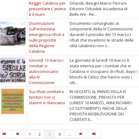
Reggio Calabria per
Orlandi, disegni Marco Perroni
presentare L'anima
Edizioni Odradek Accademia di
e il muro
Belle Arti - Re...
Osservazioni
Documento consegnato ai
sull'ennesima
componenti della IV Commissione
emergenza rifiuti e
durante il presidio del 13 marzo I
sulle proposte
rifiuti che invadono le strade delle
della Regione
città calabresi non s...
Calabria
Giovedì 13 marzo i
La giornata di lunedì 10 marzo è
comitati si
stata intensa per i comitati che in
autoconvocano
Calabria si occupano di rifiuti, dopo i
alla IV
blocchi di Celico che hanno visto i
Commissione
citt...
Sui rifiuti comitati e
IN SEGUITO AL RINVIO DELLA IV
territori non ci
COMMISSIONE, PREVISTA PER
stanno e rilanciano
LUNEDI' 10 MARZO, ANNUNCIAMO
LO SLITTAMENTO ANCHE DELLA
PREVISTA MOBILITAZIONE DEI
COMITATI E...
1
2
3
4
...