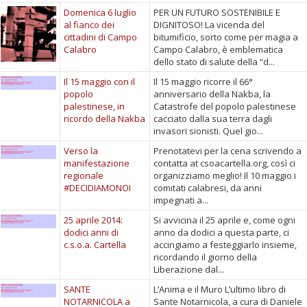
Domenica 6 luglio
PER UN FUTURO SOSTENIBILE E
al fianco dei
DIGNITOSO! La vicenda del
cittadini di Campo
bitumificio, sorto come per magia a
Calabro
Campo Calabro, è emblematica
dello stato di salute della “d...
Il 15 maggio con il
Il 15 maggio ricorre il 66°
popolo
anniversario della Nakba, la
palestinese, in
Catastrofe del popolo palestinese
ricordo della Nakba
cacciato dalla sua terra dagli
invasori sionisti. Quel gio...
Verso la
Prenotatevi per la cena scrivendo a
manifestazione
contatta at csoacartella.org, così ci
regionale
organizziamo meglio! Il 10 maggio i
#DECIDIAMONOI
comitati calabresi, da anni
impegnati a...
25 aprile 2014:
Si avvicina il 25 aprile e, come ogni
dodici anni di
anno da dodici a questa parte, ci
c.s.o.a. Cartella
accingiamo a festeggiarlo insieme,
ricordando il giorno della
Liberazione dal...
SANTE
L’Anima e il Muro L’ultimo libro di
NOTARNICOLA a
Sante Notarnicola, a cura di Daniele