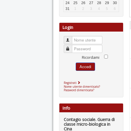
24
25
26
27
28
29
30
31
1
2
3
4
5
6
Login
Nome utente
Password
Ricordami
Accedi
Registrati
Nome utente dimenticato?
Password dimenticata?
Info
Contagio sociale. Guerra di
classe micro-biologica in
Cina