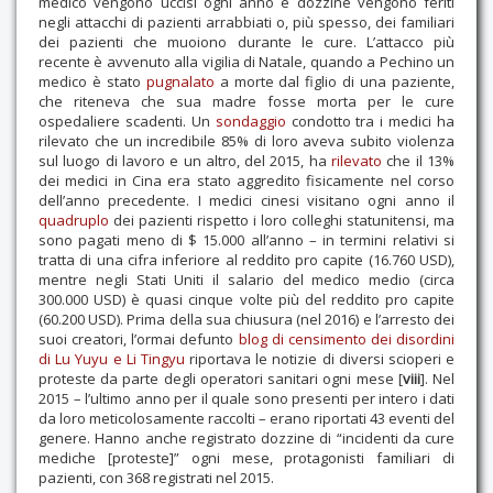
medico vengono uccisi ogni anno e dozzine vengono feriti
negli attacchi di pazienti arrabbiati o, più spesso, dei familiari
dei pazienti che muoiono durante le cure. L’attacco più
recente è avvenuto alla vigilia di Natale, quando a Pechino un
medico è stato
pugnalato
a morte dal figlio di una paziente,
che riteneva che sua madre fosse morta per le cure
ospedaliere scadenti. Un
sondaggio
condotto tra i medici ha
rilevato che un incredibile 85% di loro aveva subito violenza
sul luogo di lavoro e un altro, del 2015, ha
rilevato
che il 13%
dei medici in Cina era stato aggredito fisicamente nel corso
dell’anno precedente. I medici cinesi visitano ogni anno il
quadruplo
dei pazienti rispetto i loro colleghi statunitensi, ma
sono pagati meno di $ 15.000 all’anno – in termini relativi si
tratta di una cifra inferiore al reddito pro capite (16.760 USD),
mentre negli Stati Uniti il salario del medico medio (circa
300.000 USD) è quasi cinque volte più del reddito pro capite
(60.200 USD). Prima della sua chiusura (nel 2016) e l’arresto dei
suoi creatori, l’ormai defunto
blog di censimento dei disordini
di Lu Yuyu e Li Tingyu
riportava le notizie di diversi scioperi e
proteste da parte degli operatori sanitari ogni mese [
viii
]. Nel
2015 – l’ultimo anno per il quale sono presenti per intero i dati
da loro meticolosamente raccolti – erano riportati 43 eventi del
genere. Hanno anche registrato dozzine di “incidenti da cure
mediche [proteste]” ogni mese, protagonisti familiari di
pazienti, con 368 registrati nel 2015.