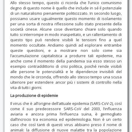
Allo stesso tempo, questo ci ricorda che l’unico comunismo
degno di questo nome è quello che include in sé il potenziale
di un naturalismo pienamente politicizzato. In secondo luogo,
possiamo usare ugualmente questo momento di isolamento
per una sorta di nostra riflessione sullo stato presente della
società cinese. Alcune cose diventano chiare solo quando
tutto si interrompe in modo inaspettato, e un rallentamento di
questo tipo può rendere visibili le tensioni fino a quel
momento occultate. Andiamo quindi ad esplorare entrambe
queste questioni, e a mostrare non solo come sia
l’accumulazione capitalistica a produrre tali epidemie, ma
anche come il momento della pandemia sia esso stesso un
esempio contraddittorio di crisi politica, poiché rende visibili
alle persone le potenzialità e le dipendenze invisibili del
mondo che le circonda, offrendo allo stesso tempo una scusa
ulteriore per estendere ancor più i sistemi di controllo nella
vita di tutti i giorni.
La produzione di epidemie
Il virus che è all’origine dell’attuale epidemia (SARS-CoV-2), così
come il suo predecessore SARS-CoV del 2003, l’influenza
aviaria e ancora prima l’influenza suina, è germogliato
dall’incrocio tra economia ed epidemiologia. Non è un certo
caso che così tanti di questi virus abbiano preso il nome di
animali: la diffusione di nuove malattie tra la popolazione