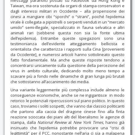
messaggi paranoici postati su Facebook da Hong Kong e
Taiwan, ma ora sostenuta da organi di stampa conservatori e
dagli interessi militari in Occidente – alla propensione dei
cinesi a mangiare cibi “sporchi” o “strani”, poiché l’epidemia
virale è collegata a pipistrelli o serpenti venduti in un “mercato
umido” semi-illegale, specializzato in fauna selvatica e altri
animali rari (sebbene questa non sia la fonte ultima
dell’epidemia). Entrambe queste spiegazioni sono una
testimonianza dell’evidente atteggiamento bellicista e
orientalista che caratterizza i rapporti sulla Cina [provenienti
da Occidente], e numerosi articoli hanno sottolineato questo
fatto fondamentale. Ma anche queste risposte tendono a
concentrarsi unicamente sulla questione della percezione del
virus in ambito culturale, dedicando molto meno tempo a
scavare più a fondo nelle dinamiche di gran lunga più brutali
che sottostanno all’accanimento dei media.
Una variante leggermente più complessa include almeno le
conseguenze economiche, anche se ne ingigantisce in modo
retorico le potenziali ripercussioni sul piano politico. In questo
caso, troviamo i soliti sospetti, che vanno dai classici politicanti
che partono alla caccia del dragone cinese fino alla finta
reazione scioccata dei piani alti del liberalismo: le agenzie di
stampa, dalla
National Review
al
New York Times
, hanno già
insinuato che l’epidemia potrebbe provocare una “crisi di
legittimità” per il PCC, nonostante nell’aria ci sia a malapena