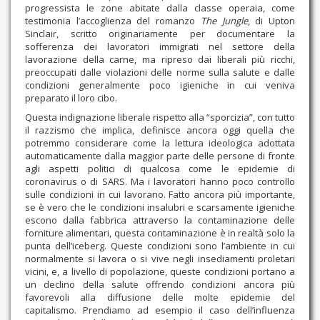
progressista le zone abitate dalla classe operaia, come
testimonia l’accoglienza del romanzo
The Jungle
, di Upton
Sinclair, scritto originariamente per documentare la
sofferenza dei lavoratori immigrati nel settore della
lavorazione della carne, ma ripreso dai liberali più ricchi,
preoccupati dalle violazioni delle norme sulla salute e dalle
condizioni generalmente poco igieniche in cui veniva
preparato il loro cibo.
Questa indignazione liberale rispetto alla “sporcizia”, con tutto
il razzismo che implica, definisce ancora oggi quella che
potremmo considerare come la lettura ideologica adottata
automaticamente dalla maggior parte delle persone di fronte
agli aspetti politici di qualcosa come le epidemie di
coronavirus o di SARS. Ma i lavoratori hanno poco controllo
sulle condizioni in cui lavorano. Fatto ancora più importante,
se è vero che le condizioni insalubri e scarsamente igieniche
escono dalla fabbrica attraverso la contaminazione delle
forniture alimentari, questa contaminazione è in realtà solo la
punta dell’iceberg. Queste condizioni sono l’ambiente in cui
normalmente si lavora o si vive negli insediamenti proletari
vicini, e, a livello di popolazione, queste condizioni portano a
un declino della salute offrendo condizioni ancora più
favorevoli alla diffusione delle molte epidemie del
capitalismo. Prendiamo ad esempio il caso dell’influenza