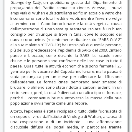
Guangming Daily
, un quotidiano gestito dal Dipartimento di
propaganda del Partito comunista cinese. Adesso, i nuovi
ampi viali di Wuhan e gli scintillanti edifici in acciaio e vetro che
li contornano sono tutti freddi e vuoti, mentre l’inverno volge
al termine con il Capodanno lunare e la città vegeta a causa
dell’imposizione di una vasta quarantena. Isolarsi è un buon
consiglio per chiunque si trovi in Cina, dove lo scoppio del
nuovo coronavirus (recentemente ribattezzato “SARS-CoV-2”
e la sua malattia “COVID-19”) ha ucciso più di duemila persone,
più del suo predecessore, l’epidemia di SARS del 2003. L’intero
paese è bloccato, come durante la SARS. Le scuole sono
chiuse e le persone sono confinate nelle loro case in tutto il
paese. Quasi tutte le attività economiche si sono fermate il 25
gennaio per le vacanze del Capodanno lunare, ma la pausa è
stata prolungata per un mese per rallentare la diffusione
dell’epidemia. Le fornaci cinesi sembrano aver smesso di
bruciare, o almeno sono state ridotte a carboni ardenti. In un
certo senso, però, la città è diventata un altro tipo di fornace,
perché il coronavirus brucia attraverso la massa della sua
popolazione ovviamente come una febbre.
A torto, l’epidemia è stata incolpata di tutto, dalla fuoriuscita di
un ceppo di virus dall’Istituto di Virologia di Wuhan, a causa di
una cospirazione o di un incidente – una affermazione
discutibile diffusa dai social media, in particolare tramite