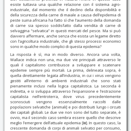
esiste tuttavia una qualche relazione con il sistema agro-
industriale, dal momento che il declino della disponibilità e
della sicurezza della carne di maiale a causa dell’epidemia di
peste suina africana ha fatto sì che l’aumento della domanda
di carne sia spesso soddisfatto dalla vendita di carne di
selvaggina “selvatica” in questi mercati del pesce. Ma si può
davvero affermare, anche senza che esista un legame diretto
con l’agricoltura industriale, che gli stessi processi economici
sono in qualche modo complici di questa epidemia?
La risposta è sì, ma in modo diverso. Ancora una volta,
Wallace indica non una, ma due vie principali attraverso le
quali il capitalismo contribuisce a sviluppare e scatenare
epidemie sempre più mortali. La prima, delineata sopra, è
quella direttamente legata all’industria, in cui i virus vengono
gestiti all’interno di ambienti industriali che sono stati
pienamente inclusi nella logica capitalistica. La seconda è
indiretta, e si sviluppa attraverso l’espansione e l’estrazione
capitalista nell’entroterra, dove virus precedentemente
sconosciuti vengono essenzialmente raccolti dalle
popolazioni selvatiche [animali] e poi distribuiti lungo i circuiti
dei capitali globali. Le due vie non sono del tutto separate, è
ovvio, ma il secondo caso sembra essere quello che descrive
meglio l’emergere dell’attuale epidemia [
ix
]. In questo caso, la
crescente domanda di corpi di animali selvatici per consumo,