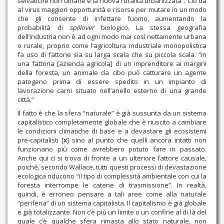
selvatiche non umane e la nuova ruralità urbanizzata”. Ciò dà
al virus maggiori opportunità e risorse per mutare in un modo
che gli consente di infettare l’uomo, aumentando la
probabilità di
spillover
biologico. La stessa geografia
dell’industria non è ad ogni modo mai così nettamente urbana
o rurale, proprio come l’agricoltura industriale monopolistica
fa uso di fattorie sia su larga scala che su piccola scala: “in
una fattoria [azienda agricola] di un imprenditore ai margini
della foresta, un animale da cibo può catturare un agente
patogeno prima di essere spedito in un impianto di
lavorazione carni situato nell’anello esterno di una grande
città.”
Il fatto è che la sfera “naturale” è già sussunta da un sistema
capitalistico completamente globale che è riuscito a cambiare
le condizioni climatiche di base e a devastare gli ecosistemi
pre-capitalisti [
x
] sino al punto che quelli ancora intatti non
funzionano più come avrebbero potuto fare in passato.
Anche qui ci si trova di fronte a un ulteriore fattore causale,
poiché, secondo Wallace, tutti questi processi di devastazione
ecologica riducono “il tipo di complessità ambientale con cui la
foresta interrompe le catene di trasmissione”. In realtà,
quindi, è erroneo pensare a tali aree come alla naturale
“periferia” di un sistema capitalista. Il capitalismo è già globale
e già totalizzante. Non c’è più un limite o un confine al di là del
quale c’è qualche sfera rimasta allo stato naturale, non