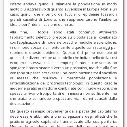
infetto andava quindi a dilaniare la popolazione in modo
molto più aggressivo di quanto avvenisse in Europa. Non è un
caso, quindi, che il centro dei focolai di epidemie fossero i
grandi caseifici di Londra, che rappresentarono l’ambiente
ideale per l’intensificazione del virus.
Alla fine, i focolai sono stati contenuti attraverso
l’abbattimento selettivo precoce su piccola scala combinato
con l’applicazione di moderne pratiche mediche e scientifiche,
in un modo sostanzialmente simile a quello utilizzato oggi per
reprimere queste epidemie. Questo è il primo esempio di
quello che diventerebbe un modello che imita quello della crisi
economica stessa: collassi sempre più intensi che sembrano
spingere l’intero sistema verso un precipizio, ma che alla fine
vengono superati attraverso una combinazione tra il sacrificio
di massa che ripulisce il mercato/la popolazione e
l’intensificazione dei progressi tecnologici: in questo caso le
moderne pratiche mediche combinate con i nuovi vaccini, che
spesso arrivano troppo tardi e in misura non sufficiente, ma
che aiutano comunque a spazzare via i danni causati dalla
devastazione.
Ma questo esempio proveniente dalla patria del capitalismo
deve essere abbinato a una spiegazione degli effetti che le
pratiche agricole capitaliste hanno avuto alla sua periferia.
Mentre le pandemie di bestiame della prima Inghilterra