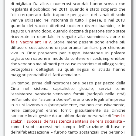
di migliaia). Da allora, numerosi scandali hanno scosso con
regolarità il pubblico: nel 2011, quando è stato scoperto che
l’olio recuperato dalle trappole per grassi dei canali di scolo
veniva utilizzato nei ristoranti di tutto il paese, o nel 2018,
quando dei vaccini difettosi uccisero diversi bambini, e in
seguito un anno dopo, quando dozzine di persone sono state
ricoverate in ospedale in seguito alla somministrazione di
falsi vaccini anti HPV
. Storie meno pesanti sono anche più
diffuse e costituiscono un panorama familiare per chiunque
viva in Cina: preparato per zuppe istantanee in polvere
tagliato con sapone in modo da contenere i costi; imprenditori
che vendono maiali morti per cause misteriose ai villaggi vicini;
pettegolezzi dettagliati su quali negozi di strada hanno
maggiori probabilità di farti ammalare.
Un tempo, prima dell’incorporazione pezzo per pezzo della
Cina nel sistema capitalistico globale, servizi come
l’assistenza sanitaria venivano forniti (perlopiù nelle città)
nell’ambito del “sistema
danwei
”, erano cioè legati all’impresa
in cui si lavorava o (principalmente, ma non esclusivamente,
nelle campagne) erano forniti gratuitamente da cliniche
sanitarie locali gestite da un abbondante personale di “
medici
scalzi
“.
I successi dell’assistenza sanitaria dell’era socialista
–
come i suoi successi nel campo dell’istruzione di base e
dell’alfabetizzazione – furono tanto sostanziali che persino i