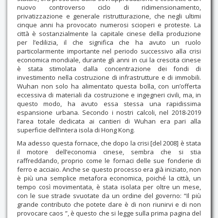
nuovo controverso ciclo di ridimensionamento,
privatizzazione e generale ristrutturazione, che negli ultimi
cinque anni ha provocato numerosi scioperi e proteste. La
città è sostanzialmente la capitale cinese della produzione
per l’edilizia, il che significa che ha avuto un ruolo
particolarmente importante nel periodo successivo alla crisi
economica mondiale, durante gli anni in cui la crescita cinese
è stata stimolata dalla concentrazione dei fondi di
investimento nella costruzione di infrastrutture e di immobili.
Wuhan non solo ha alimentato questa bolla, con un’offerta
eccessiva di materiali da costruzione e ingegneri civili, ma, in
questo modo, ha avuto essa stessa una rapidissima
espansione urbana. Secondo i nostri calcoli, nel 2018-2019
l’area totale dedicata ai cantieri di Wuhan era pari alla
superficie dell’intera isola di Hong Kong.
Ma adesso questa fornace, che dopo la crisi [del 2008] è stata
il motore dell’economia cinese, sembra che si stia
raffreddando, proprio come le fornaci delle sue fonderie di
ferro e acciaio. Anche se questo processo era già iniziato, non
è più una semplice metafora economica, poiché la città, un
tempo così movimentata, è stata isolata per oltre un mese,
con le sue strade svuotate da un ordine del governo: “Il più
grande contributo che potete dare è di non riunirvi e di non
provocare caos ”, è questo che si legge sulla prima pagina del