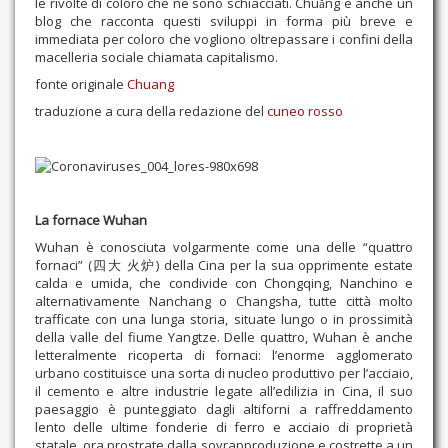
le rivolte di coloro che ne sono schiacciati. Chuǎng è anche un
blog che racconta questi sviluppi in forma più breve e
Contatti
immediata per coloro che vogliono oltrepassare i confini della
macelleria sociale chiamata capitalismo.
fonte originale
Chuang
traduzione a cura della redazione del
cuneo rosso
La fornace Wuhan
Wuhan è conosciuta volgarmente come una delle “quattro
fornaci” (四大 火炉) della Cina per la sua opprimente estate
calda e umida, che condivide con Chongqing, Nanchino e
alternativamente Nanchang o Changsha, tutte città molto
trafficate con una lunga storia, situate lungo o in prossimità
della valle del fiume Yangtze. Delle quattro, Wuhan è anche
letteralmente ricoperta di fornaci: l’enorme agglomerato
urbano costituisce una sorta di nucleo produttivo per l’acciaio,
il cemento e altre industrie legate all’edilizia in Cina, il suo
paesaggio è punteggiato dagli altiforni a raffreddamento
lento delle ultime fonderie di ferro e acciaio di proprietà
statale, ora prostrate dalla sovrapproduzione e costrette a un