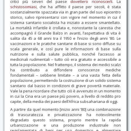
critici più severi del paese
dovettero riconoscerli
. La
schistosomiasi
, che ha afflitto il paese per secoli, è stata
sostanzialmente spazzata via in gran parte del suo epicentro
storico, salvo ripresentarsi con vigore nel momento in cui il
sistema sanitario socialista ha iniziato a essere smantellato.
La mortalità infantile è crollata e, nonostante la carestia che
accompagnò il Grande Balzo in avanti, l’aspettativa di vita è
salita da 45 a 68 anni tra il 1950 e l’inizio degli anni ’80. Le
vaccinazioni e le pratiche sanitarie di base si sono diffuse su
scala generale, e così pure le informazioni di base sulla
nutrizione e sulla salute pubblica, nonché l’accesso ai
medicinali rudimentali – tutto ciò era gratuito e accessibile a
tutta la popolazione. Nel frattempo, il sistema dei medici scalzi
ha contribuito a diffondere conoscenze mediche
fondamentali – sebbene limitate – a una vasta fetta della
popolazione, permettendo la costruzione di un solido sistema
sanitario dal basso in condizioni di grave povertà materiale.
Vale la pena ricordare che tutto ciò è avvenuto in un momento
in cui la Cina era un paese più povero, a livello di reddito pro
capite, della media dei paesi dell’Africa subsahariana di oggi.
A partire da quel momento [inizio anni ’80] una combinazione
di trascuratezza e privatizzazione ha notevolmente
degradato questo sistema, proprio mentre la rapida
urbanizzazione e una produzione industriale non
regolamentata di beni per uso domestico e alimentare