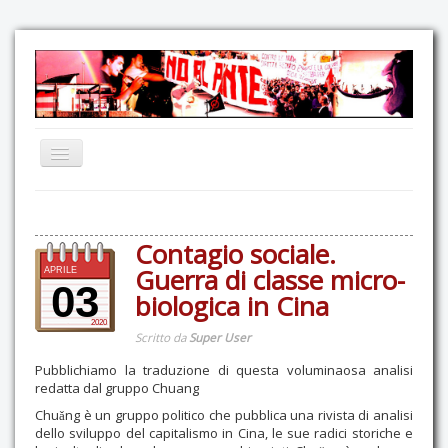
Home
Comunicazione
Contagio sociale.
Eventi
Guerra di classe micro-
APRILE
03
biologica in Cina
GAS Felce & Mirtillo
2020
Scritto da
Super User
No Ponte!
Pubblichiamo la traduzione di questa voluminaosa analisi
Ricostruiamo il Cartella!
redatta dal gruppo Chuang
Mediateca
Chuǎng è un gruppo politico che pubblica una rivista di analisi
dello sviluppo del capitalismo in Cina, le sue radici storiche e
Autoproduzioni