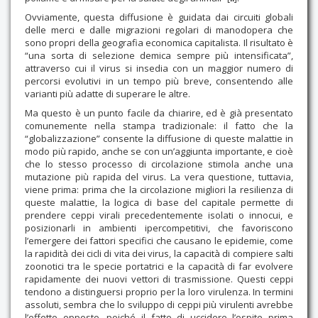
Ovviamente, questa diffusione è guidata dai circuiti globali
delle merci e dalle migrazioni regolari di manodopera che
sono propri della geografia economica capitalista. Il risultato è
“una sorta di selezione demica sempre più intensificata”,
attraverso cui il virus si insedia con un maggior numero di
percorsi evolutivi in un tempo più breve, consentendo alle
varianti più adatte di superare le altre.
Ma questo è un punto facile da chiarire, ed è già presentato
comunemente nella stampa tradizionale: il fatto che la
“globalizzazione” consente la diffusione di queste malattie in
modo più rapido, anche se con un’aggiunta importante, e cioè
che lo stesso processo di circolazione stimola anche una
mutazione più rapida del virus. La vera questione, tuttavia,
viene prima: prima che la circolazione migliori la resilienza di
queste malattie, la logica di base del capitale permette di
prendere ceppi virali precedentemente isolati o innocui, e
posizionarli in ambienti ipercompetitivi, che favoriscono
l’emergere dei fattori specifici che causano le epidemie, come
la rapidità dei cicli di vita dei virus, la capacità di compiere salti
zoonotici tra le specie portatrici e la capacità di far evolvere
rapidamente dei nuovi vettori di trasmissione. Questi ceppi
tendono a distinguersi proprio per la loro virulenza. In termini
assoluti, sembra che lo sviluppo di ceppi più virulenti avrebbe
l’effetto opposto, poiché il fatto di uccidere l’ospite prima