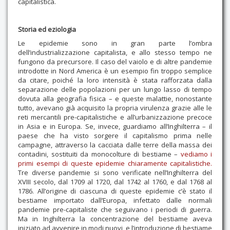
capitalistica.
Storia ed eziologia
Le epidemie sono in gran parte l’ombra
dell’industrializzazione capitalista, e allo stesso tempo ne
fungono da precursore. Il caso del vaiolo e di altre pandemie
introdotte in Nord America è un esempio fin troppo semplice
da citare, poiché la loro intensità è stata rafforzata dalla
separazione delle popolazioni per un lungo lasso di tempo
dovuta alla geografia fisica – e queste malattie, nonostante
tutto, avevano già acquisito la propria virulenza grazie alle le
reti mercantili pre-capitalistiche e all’urbanizzazione precoce
in Asia e in Europa. Se, invece, guardiamo all’Inghilterra – il
paese che ha visto sorgere il capitalismo prima nelle
campagne, attraverso la cacciata dalle terre della massa dei
contadini, sostituiti da monocolture di bestiame –
vediamo i
primi esempi di queste epidemie chiaramente capitalistiche.
Tre diverse pandemie si sono verificate nell’Inghilterra del
XVIII secolo, dal 1709 al 1720, dal 1742 al 1760, e dal 1768 al
1786. All’origine di ciascuna di queste epidemie c’è stato il
bestiame importato dall’Europa, infettato dalle normali
pandemie pre-capitaliste che seguivano i periodi di guerra.
Ma in Inghilterra la concentrazione del bestiame aveva
iniziato ad avvenire in modi nuovi, e l’introduzione di bestiame