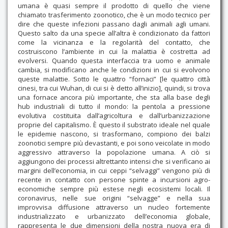
umana è quasi sempre il prodotto di quello che viene
chiamato trasferimento zoonotico, che è un modo tecnico per
dire che queste infezioni passano dagli animali agli umani.
Questo salto da una specie all’altra è condizionato da fattori
come la vicinanza e la regolarità del contatto, che
costruiscono l’ambiente in cui la malattia è costretta ad
evolversi. Quando questa interfaccia tra uomo e animale
cambia, si modificano anche le condizioni in cui si evolvono
queste malattie. Sotto le quattro “fornaci” [le quattro città
cinesi, tra cui Wuhan, di cui si è detto all’inizio], quindi, si trova
una fornace ancora più importante, che sta alla base degli
hub industriali di tutto il mondo: la pentola a pressione
evolutiva costituita dall’agricoltura e dall’urbanizzazione
proprie del capitalismo. È questo il substrato ideale nel quale
le epidemie nascono, si trasformano, compiono dei balzi
zoonotici sempre più devastanti, e poi sono veicolate in modo
aggressivo attraverso la popolazione umana. A ciò si
aggiungono dei processi altrettanto intensi che si verificano ai
margini dell’economia, in cui ceppi “selvaggi” vengono più di
recente in contatto con persone spinte a incursioni agro-
economiche sempre più estese negli ecosistemi locali. Il
coronavirus, nelle sue origini “selvagge” e nella sua
improvvisa diffusione attraverso un nucleo fortemente
industrializzato e urbanizzato dell’economia globale,
rappresenta le due dimensioni della nostra nuova era di