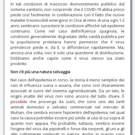
In tali condizioni di massiccio disinvestimento pubblico dal
sistema sanitario, non sorprende che il COVID-19 abbia preso
piede così facilmente. In combinazione con il fatto che nuove
malattie trasmissibili emergono in Cina al ritmo di una ogni 1-2
anni, sembrano sussistere le condizioni affinché tali epidemie
continuino. Come nel caso dell’influenza spagnola, le
condizioni generalmente degradate della sanità pubblica per
la popolazione proletaria hanno permesso che il virus
prendesse piede e, da lì, si diffondesse rapidamente. Ma,
ancora una volta, non è solo una questione di distribuzione.
Dobbiamo anche capire come il virus stesso sia stato
prodotto.
Non c’è più una natura selvaggia
Nel caso dell’epidemia in corso, la storia è meno semplice dei
casi di influenza suina o aviaria, che sono così chiaramente
associati al cuore del sistema agroindustriale. Da un lato, le
origini esatte del virus non sono ancora del tutto chiare. È
possibile
che provenga da suini, che sono uno dei tanti
animali domestici e selvatici commerciati nel mercato di
Wuhan, che sembra essere l’epicentro dell’epidemia, nel qual
caso la causa potrebbe essere più simile ai casi di cui sopra di
quanto non appaia. Più probabile, tuttavia, sembra essere
l’origine del virus dai pipistrelli o forse dai serpenti, gli uni e gli
altri solitamente prelevati in natura. Anche in questo caso