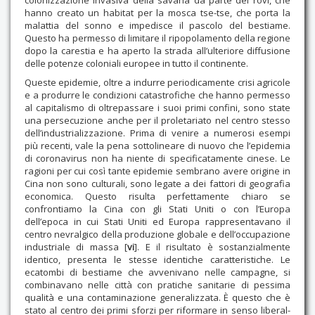
colonizzazione invasiva della savana da parte dei rovi, che
hanno creato un habitat per la mosca tse-tse, che porta la
malattia del sonno e impedisce il pascolo del bestiame.
Questo ha permesso di limitare il ripopolamento della regione
dopo la carestia e ha aperto la strada all’ulteriore diffusione
delle potenze coloniali europee in tutto il continente.
Queste epidemie, oltre a indurre periodicamente crisi agricole
e a produrre le condizioni catastrofiche che hanno permesso
al capitalismo di oltrepassare i suoi primi confini, sono state
una persecuzione anche per il proletariato nel centro stesso
dell’industrializzazione. Prima di venire a numerosi esempi
più recenti, vale la pena sottolineare di nuovo che l’epidemia
di coronavirus non ha niente di specificatamente cinese. Le
ragioni per cui così tante epidemie sembrano avere origine in
Cina non sono culturali, sono legate a dei fattori di geografia
economica. Questo risulta perfettamente chiaro se
confrontiamo la Cina con gli Stati Uniti o con l’Europa
dell’epoca in cui Stati Uniti ed Europa rappresentavano il
centro nevralgico della produzione globale e dell’occupazione
industriale di massa [
vi
]. E il risultato è sostanzialmente
identico, presenta le stesse identiche caratteristiche. Le
ecatombi di bestiame che avvenivano nelle campagne, si
combinavano nelle città con pratiche sanitarie di pessima
qualità e una contaminazione generalizzata. È questo che è
stato al centro dei primi sforzi per riformare in senso liberal-