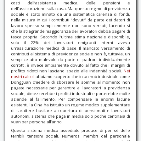
costi dell’assistenza medica, delle pensioni e
dell’assicurazione sulla casa. Ma questo regime di previdenza
sociale è stato minato da una sistematica carenza di fondi,
nella misura in cui i contributi “dovuti” da parte dei datori di
lavoro spesso semplicemente non sono versati, facendo sì
che la stragrande maggioranza dei lavoratori debba pagare di
tasca propria. Secondo l’ultima stima nazionale disponibile,
solo il 22% dei lavoratori emigranti interni aveva
un’assicurazione medica di base. Il mancato versamento di
contributi al sistema di previdenza sociale non è, tuttavia, un
semplice atto malevolo da parte di padroni individualmente
corrotti, è invece ampiamente dovuto al fatto che i margini di
profitto ridotti non lasciano spazio alle indennità sociali.
Nei
nostri calcoli
abbiamo scoperto che in un hub industriale come
Dongguan chiedere di sborsare le somme al momento non
pagate necessarie per garantire ai lavoratori la previdenza
sociale, dimezzerebbe i profitti industriali e porterebbe molte
aziende al fallimento. Per compensare le enormi lacune
esistenti, la Cina ha istituito un regime medico supplementare
di carattere basilare a copertura di pensionati e lavoratori
autonomi, sistema che paga in media solo poche centinaia di
yuan per persona all’anno.
Questo sistema medico assediato produce di per sé delle
terribili tensioni sociali. Numerosi membri del personale