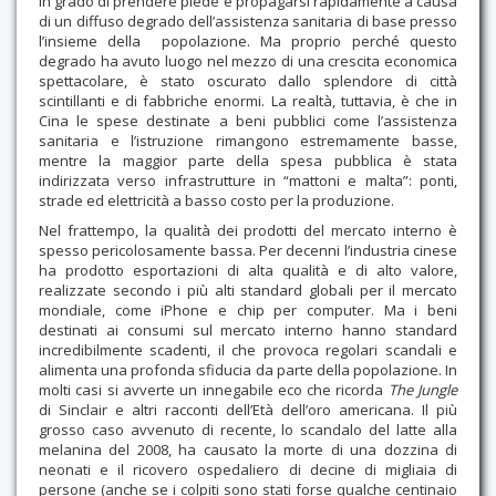
in grado di prendere piede e propagarsi rapidamente a causa
di un diffuso degrado dell’assistenza sanitaria di base presso
l’insieme della popolazione. Ma proprio perché questo
degrado ha avuto luogo nel mezzo di una crescita economica
spettacolare, è stato oscurato dallo splendore di città
scintillanti e di fabbriche enormi. La realtà, tuttavia, è che in
Cina le spese destinate a beni pubblici come l’assistenza
sanitaria e l’istruzione rimangono estremamente basse,
mentre la maggior parte della spesa pubblica è stata
indirizzata verso infrastrutture in “mattoni e malta”: ponti,
strade ed elettricità a basso costo per la produzione.
Nel frattempo, la qualità dei prodotti del mercato interno è
spesso pericolosamente bassa. Per decenni l’industria cinese
ha prodotto esportazioni di alta qualità e di alto valore,
realizzate secondo i più alti standard globali per il mercato
mondiale, come iPhone e chip per computer. Ma i beni
destinati ai consumi sul mercato interno hanno standard
incredibilmente scadenti, il che provoca regolari scandali e
alimenta una profonda sfiducia da parte della popolazione. In
molti casi si avverte un innegabile eco che ricorda
The Jungle
di Sinclair e altri racconti dell’Età dell’oro americana. Il più
grosso caso avvenuto di recente, lo scandalo del latte alla
melanina del 2008, ha causato la morte di una dozzina di
neonati e il ricovero ospedaliero di decine di migliaia di
persone (anche se i colpiti sono stati forse qualche centinaio