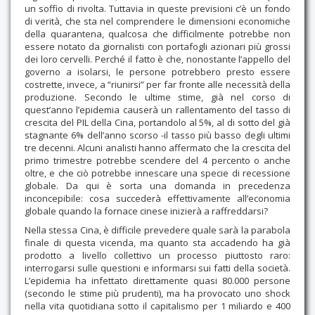
un soffio di rivolta. Tuttavia in queste previsioni c’è un fondo
di verità, che sta nel comprendere le dimensioni economiche
della quarantena, qualcosa che difficilmente potrebbe non
essere notato da giornalisti con portafogli azionari più grossi
dei loro cervelli. Perché il fatto è che, nonostante l’appello del
governo a isolarsi, le persone potrebbero presto essere
costrette, invece, a “riunirsi” per far fronte alle necessità della
produzione. Secondo le ultime stime, già nel corso di
quest’anno l’epidemia causerà un rallentamento del tasso di
crescita del PIL della Cina, portandolo al 5%, al di sotto del già
stagnante 6% dell’anno scorso -il tasso più basso degli ultimi
tre decenni. Alcuni analisti hanno affermato che la crescita del
primo trimestre potrebbe scendere del 4 percento o anche
oltre, e che ciò potrebbe innescare una specie di recessione
globale. Da qui è sorta una domanda in precedenza
inconcepibile: cosa succederà effettivamente all’economia
globale quando la fornace cinese inizierà a raffreddarsi?
Nella stessa Cina, è difficile prevedere quale sarà la parabola
finale di questa vicenda, ma quanto sta accadendo ha già
prodotto a livello collettivo un processo piuttosto raro:
interrogarsi sulle questioni e informarsi sui fatti della società.
L’epidemia ha infettato direttamente quasi 80.000 persone
(secondo le stime più prudenti), ma ha provocato uno shock
nella vita quotidiana sotto il capitalismo per 1 miliardo e 400