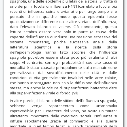
spagnola, una delle epidemie più letali della storia. Si tratta di
uno dei primi focolai di influenza H1N1 (correlato a focolai più
recenti di influenza suina e aviaria) e per lungo tempo si è
pensato che in qualche modo questa epidemia fosse
qualitativamente differente dalle altre varianti dell’influenza,
dato l’elevato bilancio di vittime. Ciò nonostante, questa
lettura sembra essere vera solo in parte (a causa della
capacità dell’influenza di indurre una reazione eccessiva del
sistema immunitario), poiché successive analisi della
letteratura scientifica e la ricerca sulla storia
dell’epidemiologia hanno fatto scoprire che l’influenza
spagnola potrebbe essere stata poco più virulenta di altri
ceppi. Al contrario, con ogni probabilità il suo alto tasso di
mortalità è stato causato principalmente dalla malnutrizione
generalizzata, dal sovraffollamento delle città e dalle
condizioni di vita generalmente insalubri nelle aree colpite,
che hanno incoraggiato non solo la diffusione dell’influenza
stessa, ma anche la coltura di superinfezioni batteriche oltre
alla super-infezione virale di fondo. [
vii
]
In altre parole, il bilancio delle vittime dell’influenza spagnola,
sebbene venga rappresentato come un’anomalia
imprevedibile per il carattere del virus, ha avuto un “aiuto”
altrettanto importante dalle condizioni sociali. L’influenza si
diffuse rapidamente grazie al commercio e alla guerra
mondiale, a quel tempo legati ai rapidi cambiamenti degli