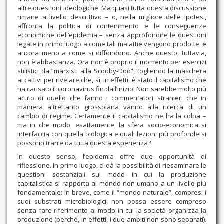
altre questioni ideologiche. Ma quasi tutta questa discussione
rimane a livello descrittivo – o, nella migliore delle ipotesi,
affronta la politica di contenimento e le conseguenze
economiche dell’epidemia – senza approfondire le questioni
legate in primo luogo a come tali malattie vengono prodotte, e
ancora meno a come si diffondono. Anche questo, tuttavia,
non è abbastanza. Ora non è proprio il momento per esercizi
stilistici da “marxisti alla Scooby-Doo”, togliendo la maschera
ai cattivi per rivelare che, sì, in effetti, è stato il capitalismo che
ha causato il coronavirus fin dall’inizio! Non sarebbe molto più
acuto di quello che fanno i commentatori stranieri che in
maniera altrettanto grossolana vanno alla ricerca di un
cambio di regime. Certamente il capitalismo ne ha la colpa –
ma in che modo, esattamente, la sfera socio-economica si
interfaccia con quella biologica e quali lezioni più profonde si
possono trarre da tutta questa esperienza?
In questo senso, l’epidemia offre due opportunità di
riflessione. In primo luogo, ci dà la possibilità di riesaminare le
questioni sostanziali sul modo in cui la produzione
capitalistica si rapporta al mondo non umano a un livello più
fondamentale: in breve, come il “mondo naturale”, compresi i
suoi substrati microbiologici, non possa essere compreso
senza fare riferimento al modo in cui la società organizza la
produzione (perché, in effetti, i due ambiti non sono separati).