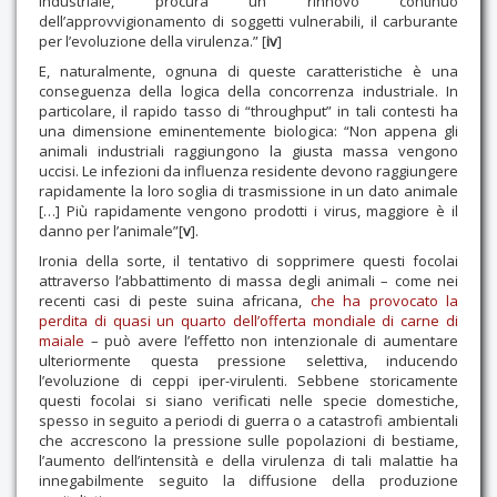
industriale, procura un rinnovo continuo
dell’approvvigionamento di soggetti vulnerabili, il carburante
per l’evoluzione della virulenza.” [
iv
]
E, naturalmente, ognuna di queste caratteristiche è una
conseguenza della logica della concorrenza industriale. In
particolare, il rapido tasso di “throughput” in tali contesti ha
una dimensione eminentemente biologica: “Non appena gli
animali industriali raggiungono la giusta massa vengono
uccisi. Le infezioni da influenza residente devono raggiungere
rapidamente la loro soglia di trasmissione in un dato animale
[…] Più rapidamente vengono prodotti i virus, maggiore è il
danno per l’animale”[
v
].
Ironia della sorte, il tentativo di sopprimere questi focolai
attraverso l’abbattimento di massa degli animali – come nei
recenti casi di peste suina africana,
che ha provocato la
perdita di quasi un quarto dell’offerta mondiale di carne di
maiale
– può avere l’effetto non intenzionale di aumentare
ulteriormente questa pressione selettiva, inducendo
l’evoluzione di ceppi iper-virulenti. Sebbene storicamente
questi focolai si siano verificati nelle specie domestiche,
spesso in seguito a periodi di guerra o a catastrofi ambientali
che accrescono la pressione sulle popolazioni di bestiame,
l’aumento dell’intensità e della virulenza di tali malattie ha
innegabilmente seguito la diffusione della produzione