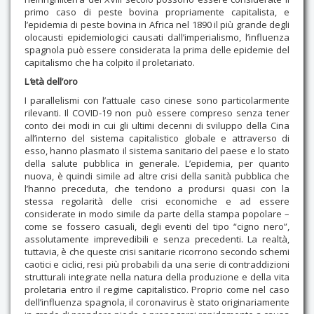
primo caso di peste bovina propriamente capitalista, e
l’epidemia di peste bovina in Africa nel 1890 il più grande degli
olocausti epidemiologici causati dall’imperialismo, l’influenza
spagnola può essere considerata la prima delle epidemie del
capitalismo che ha colpito il proletariato.
L
‘
età dell’oro
I parallelismi con l’attuale caso cinese sono particolarmente
rilevanti. Il COVID-19 non può essere compreso senza tener
conto dei modi in cui gli ultimi decenni di sviluppo della Cina
all’interno del sistema capitalistico globale e attraverso di
esso, hanno plasmato il sistema sanitario del paese e lo stato
della salute pubblica in generale. L’epidemia, per quanto
nuova, è quindi simile ad altre crisi della sanità pubblica che
l’hanno preceduta, che tendono a prodursi quasi con la
stessa regolarità delle crisi economiche e ad essere
considerate in modo simile da parte della stampa popolare –
come se fossero casuali, degli eventi del tipo “cigno nero”,
assolutamente imprevedibili e senza precedenti. La realtà,
tuttavia, è che queste crisi sanitarie ricorrono secondo schemi
caotici e ciclici, resi più probabili da una serie di contraddizioni
strutturali integrate nella natura della produzione e della vita
proletaria entro il regime capitalistico. Proprio come nel caso
dell’influenza spagnola, il coronavirus è stato originariamente