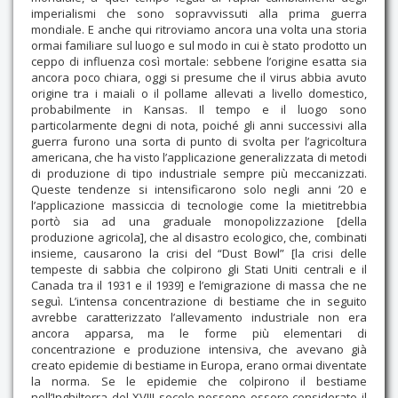
imperialismi che sono sopravvissuti alla prima guerra
mondiale. E anche qui ritroviamo ancora una volta una storia
ormai familiare sul luogo e sul modo in cui è stato prodotto un
ceppo di influenza così mortale: sebbene l’origine esatta sia
ancora poco chiara, oggi si presume che il virus abbia avuto
origine tra i maiali o il pollame allevati a livello domestico,
probabilmente in Kansas. Il tempo e il luogo sono
particolarmente degni di nota, poiché gli anni successivi alla
guerra furono una sorta di punto di svolta per l’agricoltura
americana, che ha visto l’applicazione generalizzata di metodi
di produzione di tipo industriale sempre più meccanizzati.
Queste tendenze si intensificarono solo negli anni ’20 e
l’applicazione massiccia di tecnologie come la mietitrebbia
portò sia ad una graduale monopolizzazione [della
produzione agricola], che al disastro ecologico, che, combinati
insieme, causarono la crisi del “Dust Bowl” [la crisi delle
tempeste di sabbia che colpirono gli Stati Uniti centrali e il
Canada tra il 1931 e il 1939] e l’emigrazione di massa che ne
seguì. L’intensa concentrazione di bestiame che in seguito
avrebbe caratterizzato l’allevamento industriale non era
ancora apparsa, ma le forme più elementari di
concentrazione e produzione intensiva, che avevano già
creato epidemie di bestiame in Europa, erano ormai diventate
la norma. Se le epidemie che colpirono il bestiame
nell’Inghilterra del XVIII secolo possono essere considerate il