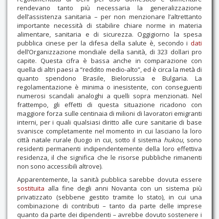
rendevano tanto più necessaria la generalizzazione
dell’assistenza sanitaria – per non menzionare l’altrettanto
importante necessità di stabilire chiare norme in materia
alimentare, sanitaria e di sicurezza. Oggigiorno la spesa
pubblica cinese per la difesa della salute è, secondo i
dati
dell’Organizzazione mondiale della sanità, di 323 dollari pro
capite. Questa cifra è bassa anche in comparazione con
quella di altri paesi a “reddito medio-alto”, ed è circa la metà di
quanto spendono Brasile, Bielorussia e Bulgaria. La
regolamentazione è minima o inesistente, con conseguenti
numerosi scandali analoghi a quelli sopra menzionati. Nel
frattempo, gli effetti di questa situazione ricadono con
maggiore forza sulle centinaia di milioni di lavoratori emigranti
interni, per i quali qualsiasi diritto alle cure sanitarie di base
svanisce completamente nel momento in cui lasciano la loro
città natale rurale (luogo in cui, sotto il sistema
hukou
, sono
residenti permanenti indipendentemente della loro effettiva
residenza, il che significa che le risorse pubbliche rimanenti
non sono accessibili altrove).
Apparentemente, la sanità pubblica sarebbe dovuta essere
sostituita
alla fine degli anni Novanta con un sistema più
privatizzato (sebbene gestito tramite lo stato), in cui una
combinazione di contributi – tanto da parte delle imprese
quanto da parte dei dipendenti – avrebbe dovuto sostenere i