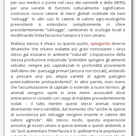
per uso medico o (come nel caso dei cammelli e della MERS)
per una varietà di funzioni culturalmente significative,
costruisce nuove catene di merci globali costituite da beni
“selvaggi”. In altri casi le catene di valore agro-ecologiche
preesistenti si estendono semplicemente in sfere
precedentemente “selvagge”, cambiando le ecologie locali e
modificando l’interfaccia tra l’umano e il non umano.
Wallace stesso è chiaro su questo punto,
spiegando
diverse
dinamiche che creano malattie più gravi nonostante i virus
stessi già esistano in ambienti “naturali”. L’espansione della
stessa produzione industriale “potrebbe spingere gli alimenti
selvatici sempre più capitalizzati in profondità provenienti
dall’ultimo dei paesaggi primari [ancora non toccati], andando
a pescare una più ampia varietà di agenti patogeni
potenzialmente protopandemici”. In altre parole, man mano
che l’accumulazione di capitale si estende a nuovi territori, gli
animali vengono spinti in aree meno accessibili dove
entreranno in contatto con ceppi di malattie precedentemente
isolati – il tutto mentre questi stessi animali stanno
diventando merci vendibili, dal momento che “anche le specie
di sussistenza più selvagge vengono inserite in catene del
valore agricole”. Allo stesso modo, questa espansione
avvicina gli esseri umani a questi animali e questi ambienti, e
ciò “può aumentare l’interfaccia e lo
spillover
tra le popolazioni