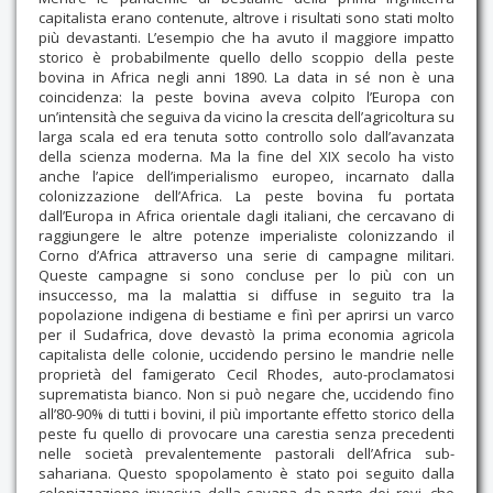
capitalista erano contenute, altrove i risultati sono stati molto
più devastanti. L’esempio che ha avuto il maggiore impatto
storico è probabilmente quello dello scoppio della peste
bovina in Africa negli anni 1890. La data in sé non è una
coincidenza: la peste bovina aveva colpito l’Europa con
un’intensità che seguiva da vicino la crescita dell’agricoltura su
larga scala ed era tenuta sotto controllo solo dall’avanzata
della scienza moderna. Ma la fine del XIX secolo ha visto
anche l’apice dell’imperialismo europeo, incarnato dalla
colonizzazione dell’Africa. La peste bovina fu portata
dall’Europa in Africa orientale dagli italiani, che cercavano di
raggiungere le altre potenze imperialiste colonizzando il
Corno d’Africa attraverso una serie di campagne militari.
Queste campagne si sono concluse per lo più con un
insuccesso, ma la malattia si diffuse in seguito tra la
popolazione indigena di bestiame e finì per aprirsi un varco
per il Sudafrica, dove devastò la prima economia agricola
capitalista delle colonie, uccidendo persino le mandrie nelle
proprietà del famigerato Cecil Rhodes, auto-proclamatosi
suprematista bianco. Non si può negare che, uccidendo fino
all’80-90% di tutti i bovini, il più importante effetto storico della
peste fu quello di provocare una carestia senza precedenti
nelle società prevalentemente pastorali dell’Africa sub-
sahariana. Questo spopolamento è stato poi seguito dalla