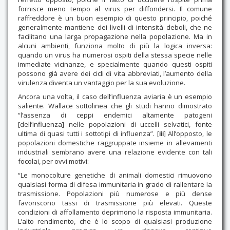
fornisce meno tempo al virus per diffondersi. Il comune
raffreddore è un buon esempio di questo principio, poiché
generalmente mantiene dei livelli di intensità deboli, che ne
facilitano una larga propagazione nella popolazione. Ma in
alcuni ambienti, funziona molto di più la logica inversa:
quando un virus ha numerosi ospiti della stessa specie nelle
immediate vicinanze, e specialmente quando questi ospiti
possono già avere dei cicli di vita abbreviati, l’aumento della
virulenza diventa un vantaggio per la sua evoluzione.
Ancora una volta, il caso dell’influenza aviaria è un esempio
saliente. Wallace sottolinea che gli studi hanno dimostrato
“l’assenza di ceppi endemici altamente patogeni
[dell’influenza] nelle popolazioni di uccelli selvatici, fonte
ultima di quasi tutti i sottotipi di influenza”. [
iii
] All’opposto, le
popolazioni domestiche raggruppate insieme in allevamenti
industriali sembrano avere una relazione evidente con tali
focolai, per ovvi motivi:
“Le monocolture genetiche di animali domestici rimuovono
qualsiasi forma di difesa immunitaria in grado di rallentare la
trasmissione. Popolazioni più numerose e più dense
favoriscono tassi di trasmissione più elevati. Queste
condizioni di affollamento deprimono la risposta immunitaria.
L’alto rendimento, che è lo scopo di qualsiasi produzione