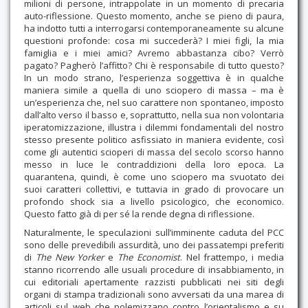
milioni di persone, intrappolate in un momento di precaria
auto-riflessione. Questo momento, anche se pieno di paura,
ha indotto tutti a interrogarsi contemporaneamente su alcune
questioni profonde: cosa mi succederà? I miei figli, la mia
famiglia e i miei amici? Avremo abbastanza cibo? Verrò
pagato? Pagherò l’affitto? Chi è responsabile di tutto questo?
In un modo strano, l’esperienza soggettiva è in qualche
maniera simile a quella di uno sciopero di massa – ma è
un’esperienza che, nel suo carattere non spontaneo, imposto
dall’alto verso il basso e, soprattutto, nella sua non volontaria
iperatomizzazione, illustra i dilemmi fondamentali del nostro
stesso presente politico asfissiato in maniera evidente, così
come gli autentici scioperi di massa del secolo scorso hanno
messo in luce le contraddizioni della loro epoca. La
quarantena, quindi, è come uno sciopero ma svuotato dei
suoi caratteri collettivi, e tuttavia in grado di provocare un
profondo shock sia a livello psicologico, che economico.
Questo fatto già di per sé la rende degna di riflessione.
Naturalmente, le speculazioni sull’imminente caduta del PCC
sono delle prevedibili assurdità, uno dei passatempi preferiti
di
The New Yorker
e
The Economist
. Nel frattempo, i media
stanno ricorrendo alle usuali procedure di insabbiamento, in
cui editoriali apertamente razzisti pubblicati nei siti degli
organi di stampa tradizionali sono avversati da una marea di
articoli sul web che polemizzano contro l’orientalismo e su