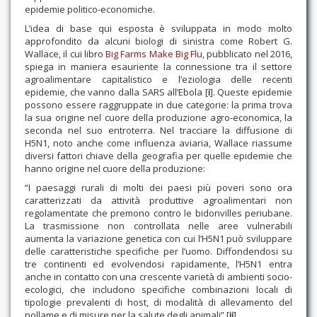
epidemie politico-economiche.
L’idea di base qui esposta è sviluppata in modo molto
approfondito da alcuni biologi di sinistra come Robert G.
Wallace, il cui libro
Big Farms Make Big Flu
, pubblicato nel 2016,
spiega in maniera esauriente la connessione tra il settore
agroalimentare capitalistico e l’eziologia delle recenti
epidemie, che vanno dalla SARS all’Ebola [
i
]. Queste epidemie
possono essere raggruppate in due categorie: la prima trova
la sua origine nel cuore della produzione agro-economica, la
seconda nel suo entroterra. Nel tracciare la diffusione di
H5N1, noto anche come influenza aviaria, Wallace riassume
diversi fattori chiave della geografia per quelle epidemie che
hanno origine nel cuore della produzione:
“I paesaggi rurali di molti dei paesi più poveri sono ora
caratterizzati da attività produttive agroalimentari non
regolamentate che premono contro le bidonvilles periubane.
La trasmissione non controllata nelle aree vulnerabili
aumenta la variazione genetica con cui l’H5N1 può sviluppare
delle caratteristiche specifiche per l’uomo. Diffondendosi su
tre continenti ed evolvendosi rapidamente, l’H5N1 entra
anche in contatto con una crescente varietà di ambienti socio-
ecologici, che includono specifiche combinazioni locali di
tipologie prevalenti di host, di modalità di allevamento del
pollame e di misure per la salute degli animali” [
ii
].