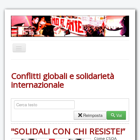
Home
Conflitti globali e solidarietà
Comunicazione
internazionale
Eventi
GAS Felce & Mirtillo
No Ponte!
Reimposta
Vai
Ricostruiamo il Cartella!
Mediateca
"SOLIDALI CON CHI RESISTE!”
Autoproduzioni
Come CSOA