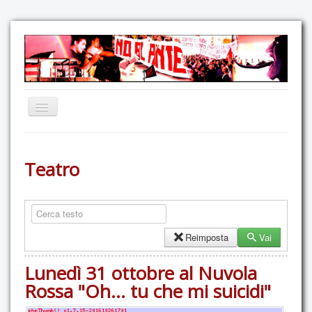
Home
Teatro
Comunicazione
Eventi
GAS Felce & Mirtillo
No Ponte!
Reimposta
Vai
Ricostruiamo il Cartella!
Lunedì 31 ottobre al Nuvola
Mediateca
Rossa "Oh... tu che mi suicidi"
Autoproduzioni