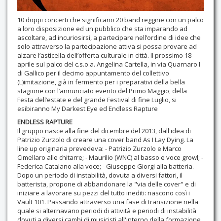
10 doppi concerti che significano 20 band reggine con un palco
a loro disposizione ed un pubblico che sta imparando ad
ascoltare, ad incuriosirsi, a partecipare nell’ordine di idee che
solo attraverso la partecipazione attiva si possa provare ad
alzare l’asticella dell’offerta culturale in città. Il prossimo 18
aprile sul palco del c.s.o.a. Angelina Cartella, in via Quarnaro I
di Gallico per il decimo appuntamento del collettivo
(L)imitazione, già in fermento per i preparativi della bella
stagione con l’annunciato evento del Primo Maggio, della
Festa dell’estate e del grande Festival di fine Luglio, si
esibiranno My Darkest Eye ed Endless Rapture
ENDLESS
RAPTURE
Il gruppo nasce alla fine del dicembre del 2013, dall'idea di
Patrizio Zurzolo di creare una cover band As I Lay Dying. La
line up originaria prevedeva: - Patrizio Zurzolo e Marco
Cimellaro alle chitarre; - Maurilio (WNC) al basso e voce growl; -
Federica Catalano alla voce; - Giuseppe Giorgi alla batteria.
Dopo un periodo di instabilità, dovuta a diversi fattori, il
batterista, propone di abbandonare la "via delle cover" e di
iniziare a lavorare su pezzi del tutto inediti: nascono così i
Vault 101. Passando attraverso una fase di transizione nella
quale si alternavano periodi di attività e periodi di instabilità
dovuti a diversi cambi di musicisti all'interno della formazione,