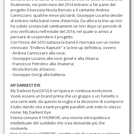
finalmente, nei primi mesi del 2014 entrano a far parte del
progetto il bassista Nicola Borruto e il cantante Andrea
Cannizzaro; qualche mese più tardi, Giuseppe Lucania decide
di entrare nella band come chitarrista. Da allora la line up non
ha subito sostanziali cambiamenti se non dopo un periodo di
crisi verificatosi nell'estate del 2014, nel quale si arrivo a
pensare di sospendere il progetto.
Con l'inizio del 2015 tuttavia la band è ritornata con un nome
rinnovato "Endless Rapture" e la line up definitiva, ovvero:
- Andrea Cannizzaro alla voce;
- Giuseppe Lucania alla voce growl e alla chtarra;
- Francesco Petrolino alla chiatarra;
- Nicola Borruto al basso;
- Giuseppe Giorgi alla batteria.
MY DARKEST EYE
My Darkest Eye(2012) è un'opera in continua evoluzione.
Vuole essere un brand prima che un gruppo o un fumetto o
una serie web; da questo la voglia e la decisione di scomporre
il tutto dando vita a tanti progetti paralleli uniti sotto lo stesso
nome: My Darkest Eye.
Il tema comune è l'HORROR, una visione introspettiva e
intellettuale del suddetto che crea domande più che
risolverle.
Non il "classico HORROR", condito solo da sangue e violenza.