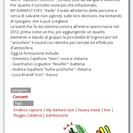
Per quanto il concetto resta più che inflazionato,
MY DARKEST EYES "Vede" il male all'interno delle persone e
cerca di salvarle non agendo sulle loro decisioni, ma tentando
di spiegare, che si può scegliere.
La band che fa da colonna sonora all'intera opera nasce nel
2012, prima come un trio, poi aggiungendo un quarto
elemento e dando al gruppo la possibilità di"ingrossare"ed
"arricchire" il sound con ritmiche più serrate ed effetti più
d'atmosfera.
Oggi la formazione include:
- Demetrio Calafiore "Vein": voce e chitarra
- Gianfranco Logiudice "Noxifer": batteria
- Andrea Squillace "turbe psichiche": chitarra
- Luca Brandi"Icon": basso.
Categorie
Concerti
Tags
Endless rapture
|
My darkest eye
|
heavy metal
|
live
|
Reggio Calabria
|
(L)imitazione