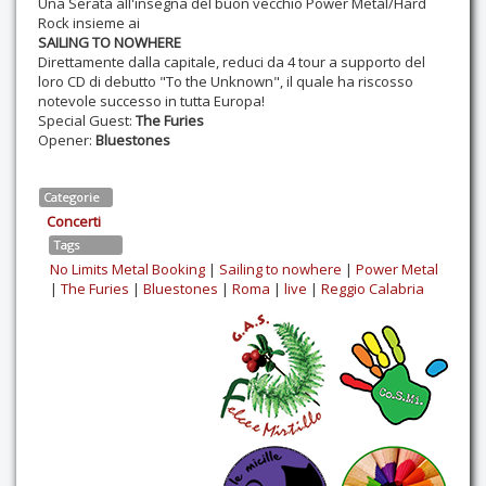
Una Serata all'insegna del buon vecchio Power Metal/Hard
Rock insieme ai
SAILING TO NOWHERE
Direttamente dalla capitale, reduci da 4 tour a supporto del
loro CD di debutto "To the Unknown", il quale ha riscosso
notevole successo in tutta Europa!
Special Guest:
The Furies
Opener:
Bluestones
Categorie
Concerti
Tags
No Limits Metal Booking
|
Sailing to nowhere
|
Power Metal
|
The Furies
|
Bluestones
|
Roma
|
live
|
Reggio Calabria