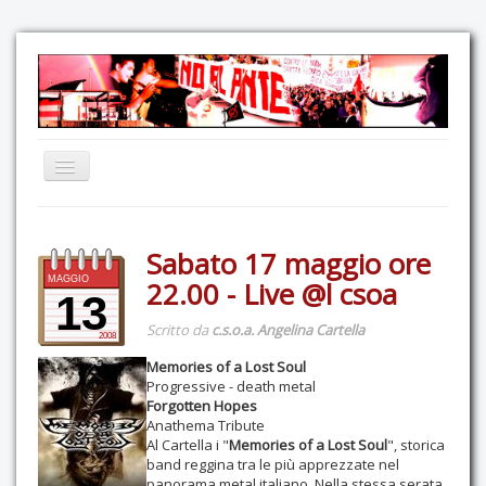
Home
Sabato 17 maggio ore
Comunicazione
MAGGIO
22.00 - Live @l csoa
Eventi
13
Scritto da
c.s.o.a. Angelina Cartella
GAS Felce & Mirtillo
2008
Memories of a Lost Soul
No Ponte!
Progressive - death metal
Ricostruiamo il Cartella!
Forgotten Hopes
Anathema Tribute
Mediateca
Al Cartella i "
Memories of a Lost Soul
", storica
band reggina tra le più apprezzate nel
Autoproduzioni
panorama metal italiano. Nella stessa serata