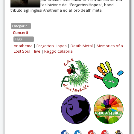
l'esibizione dei "
Forgotten Hopes
", band
Contatti
tributo agli inglesi Anathema ed al loro death metal.
Categorie
Concerti
Tags
Anathema
|
Forgotten Hopes
|
Death Metal
|
Memories of a
Lost Soul
|
live
|
Reggio Calabria