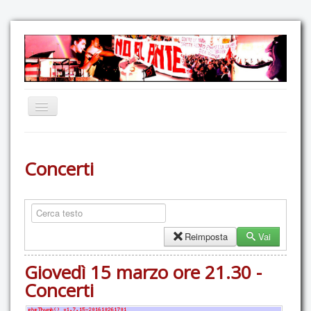
Home
Concerti
Comunicazione
Eventi
GAS Felce & Mirtillo
No Ponte!
Reimposta
Vai
Ricostruiamo il Cartella!
Giovedì 15 marzo ore 21.30 -
Mediateca
Concerti
Autoproduzioni