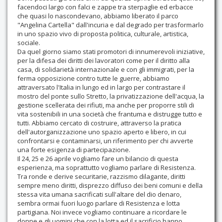
facendoci largo con falci e zappe tra sterpaglie ed erbacce
che quasi lo nascondevano, abbiamo liberato il parco
"Angelina Cartella" dall'incuria e dal degrado per trasformarlo
in uno spazio vivo di proposta politica, culturale, artistica,
sociale.
Da quel giorno siamo stati promotori di innumerevoli iniziative,
per la difesa dei diritti dei lavoratori come per il diritto alla
casa, di solidarietà internazionale e con gli immigrati, per la
ferma opposizione contro tutte le guerre, abbiamo
attraversato l'Italia in lungo ed in largo per contrastare il
mostro del ponte sullo Stretto, la privatizzazione dell'acqua, la
gestione scellerata dei rifiuti, ma anche per proporre stili di
vita sostenibili in una società che frantuma e distrugge tutto e
tutti. Abbiamo cercato di costruire, attraverso la pratica
dell'autorganizzazione uno spazio aperto e libero, in cui
confrontarsi e contaminarsi, un riferimento per chi avverte
una forte esigenza di partecipazione.
Il 24, 25 e 26 aprile vogliamo fare un bilancio di questa
esperienza, ma soprattutto vogliamo parlare di Resistenza.
Tra ronde e derive securitarie, razzismo dilagante, diritti
sempre meno diritti, disprezzo diffuso dei beni comuni e della
stessa vita umana sacrificati sull'altare del dio denaro,
sembra ormai fuori luogo parlare di Resistenza e lotta
partigiana. Noi invece vogliamo continuare a ricordare le
donne e gli uomini che con la lotta ed il sacrificio hanno