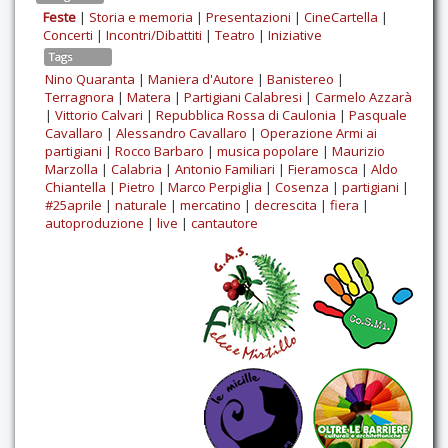
Feste
|
Storia e memoria
|
Presentazioni
|
CineCartella
|
Concerti
|
Incontri/Dibattiti
|
Teatro
|
Iniziative
Tags
Nino Quaranta
|
Maniera d'Autore
|
Banistereo
|
Terragnora
|
Matera
|
Partigiani Calabresi
|
Carmelo Azzarà
|
Vittorio Calvari
|
Repubblica Rossa di Caulonia
|
Pasquale
Cavallaro
|
Alessandro Cavallaro
|
Operazione Armi ai
partigiani
|
Rocco Barbaro
|
musica popolare
|
Maurizio
Marzolla
|
Calabria
|
Antonio Familiari
|
Fieramosca
|
Aldo
Chiantella
|
Pietro
|
Marco Perpiglia
|
Cosenza
|
partigiani
|
#25aprile
|
naturale
|
mercatino
|
decrescita
|
fiera
|
autoproduzione
|
live
|
cantautore