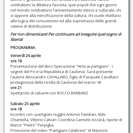
combattuto la dittatura fascista, quei popoli che ogni giorno
nel mondo combattono l’annientamento etnico e culturale, chi
si oppone alla mercificazione della cultura, chi vuole ribellarsi
alla logica del consumismo ed alla supremazia delle grandi
catene di distribuzione.
Per non dimenticare! Per continuare ad inseguire quel sogno di
libertà!
PROGRAMMA:
Venerdì 24 aprile
ore 18
Presentazione del libro Operazione "Armi ai partigiani" - I
segreti del Pci e la Repubblica di Caulonia. Sarà presente
l'autore Alessandro CAVALLARO, figlio di Pasquale Cavallaro
protagonista della rivolta di Caulonia del marzo '45
ore 21
Spettacolo di cabaret con ROCCO BARBARO
Sabato 25 aprile
ore 18
Incontro con i partigiani reggini Antonio Familiari, Aldo
Chiantella, Vittorio Calvari. Coordina Carmelo Azzarà, nipote di
Marco "Pietro" Perpiglia.
Proiezione del video "Partigiani Calabresi" di Maurizio