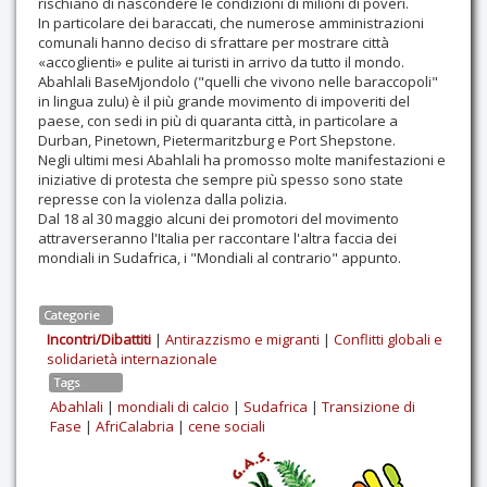
rischiano di nascondere le condizioni di milioni di poveri.
In particolare dei baraccati, che numerose amministrazioni
comunali hanno deciso di sfrattare per mostrare città
«accoglienti» e pulite ai turisti in arrivo da tutto il mondo.
Abahlali BaseMjondolo ("quelli che vivono nelle baraccopoli"
in lingua zulu) è il più grande movimento di impoveriti del
paese, con sedi in più di quaranta città, in particolare a
Durban, Pinetown, Pietermaritzburg e Port Shepstone.
Negli ultimi mesi Abahlali ha promosso molte manifestazioni e
iniziative di protesta che sempre più spesso sono state
represse con la violenza dalla polizia.
Dal 18 al 30 maggio alcuni dei promotori del movimento
attraverseranno l'Italia per raccontare l'altra faccia dei
mondiali in Sudafrica, i "Mondiali al contrario" appunto.
Categorie
Incontri/Dibattiti
|
Antirazzismo e migranti
|
Conflitti globali e
solidarietà internazionale
Tags
Abahlali
|
mondiali di calcio
|
Sudafrica
|
Transizione di
Fase
|
AfriCalabria
|
cene sociali