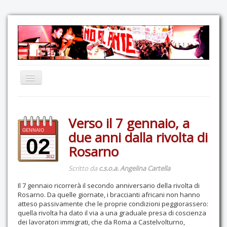
Home
Verso il 7 gennaio, a
Comunicazione
GENNAIO
due anni dalla rivolta di
Eventi
02
Rosarno
GAS Felce & Mirtillo
2012
Scritto da
c.s.o.a. Angelina Cartella
No Ponte!
Il 7 gennaio ricorrerà il secondo anniversario della rivolta di
Ricostruiamo il Cartella!
Rosarno. Da quelle giornate, i braccianti africani non hanno
atteso passivamente che le proprie condizioni peggiorassero:
Mediateca
quella rivolta ha dato il via a una graduale presa di coscienza
dei lavoratori immigrati, che da Roma a Castelvolturno,
Autoproduzioni