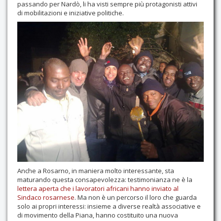
passando per Nardò, li ha visti sempre più protagonisti attivi
di mobilitazioni e iniziative politiche.
Contatti
Anche a Rosarno, in maniera molto interessante, sta
maturando questa consapevolezza: testimonianza ne è la
lettera aperta che i lavoratori africani hanno inviato al
Sindaco rosarnese
. Ma non è un percorso il loro che guarda
solo ai propri interessi: insieme a diverse realtà associative e
di movimento della Piana, hanno costituito una nuova