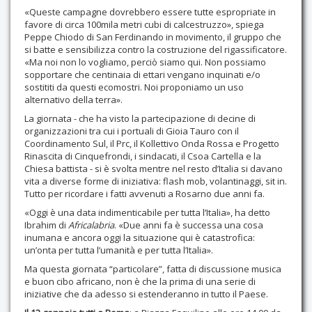
«Queste campagne dovrebbero essere tutte espropriate in
favore di circa 100mila metri cubi di calcestruzzo», spiega
Peppe Chiodo di San Ferdinando in movimento, il gruppo che
si batte e sensibilizza contro la costruzione del rigassificatore.
«Ma noi non lo vogliamo, perciò siamo qui. Non possiamo
sopportare che centinaia di ettari vengano inquinati e/o
sostititi da questi ecomostri. Noi proponiamo un uso
alternativo della terra».
La giornata - che ha visto la partecipazione di decine di
organizzazioni tra cui i portuali di Gioia Tauro con il
Coordinamento Sul, il Prc, il Kollettivo Onda Rossa e Progetto
Rinascita di Cinquefrondi, i sindacati, il Csoa Cartella e la
Chiesa battista - si è svolta mentre nel resto d’Italia si davano
vita a diverse forme di iniziativa: flash mob, volantinaggi, sit in.
Tutto per ricordare i fatti avvenuti a Rosarno due anni fa.
«Oggi è una data indimenticabile per tutta l’Italia», ha detto
Ibrahim di
Africalabria
. «Due anni fa è successa una cosa
inumana e ancora oggi la situazione qui è catastrofica:
un’onta per tutta l’umanità e per tutta l’Italia».
Ma questa giornata “particolare”, fatta di discussione musica
e buon cibo africano, non è che la prima di una serie di
iniziative che da adesso si estenderanno in tutto il Paese.