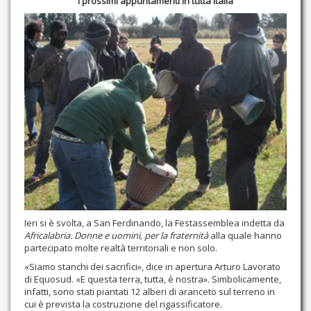
I prossimi appuntamenti in tutta Italia
Contatti
Ieri si è svolta, a San Ferdinando, la Festassemblea indetta da
Africalabria. Donne e uomini, per la fraternità
alla quale hanno
partecipato molte realtà territoriali e non solo.
«Siamo stanchi dei sacrifici», dice in apertura Arturo Lavorato
di Equosud. «E questa terra, tutta, è nostra». Simbolicamente,
infatti, sono stati piantati 12 alberi di aranceto sul terreno in
cui è prevista la costruzione del rigassificatore.