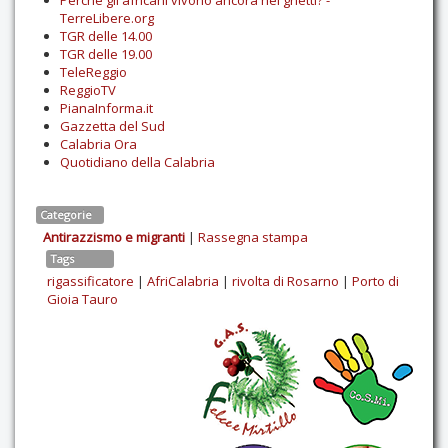
Perché gli africani vivono ancora nei ghetti? -
TerreLibere.org
TGR delle 14.00
TGR delle 19.00
TeleReggio
ReggioTV
PianaInforma.it
Gazzetta del Sud
Calabria Ora
Quotidiano della Calabria
Categorie
Antirazzismo e migranti
|
Rassegna stampa
Tags
rigassificatore
|
AfriCalabria
|
rivolta di Rosarno
|
Porto di
Gioia Tauro