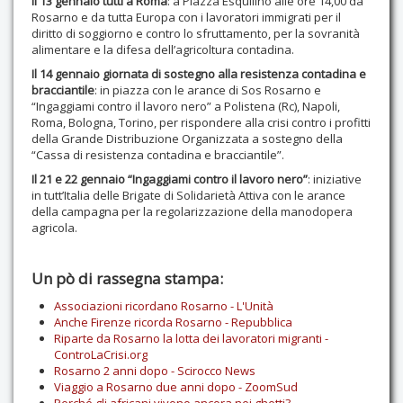
Il 13 gennaio tutti a Roma
: a Piazza Esquilino alle ore 14,00 da
Rosarno e da tutta Europa con i lavoratori immigrati per il
diritto di soggiorno e contro lo sfruttamento, per la sovranità
alimentare e la difesa dell’agricoltura contadina.
Il 14 gennaio giornata di sostegno alla resistenza contadina e
bracciantile
: in piazza con le arance di Sos Rosarno e
“Ingaggiami contro il lavoro nero” a Polistena (Rc), Napoli,
Roma, Bologna, Torino, per rispondere alla crisi contro i profitti
della Grande Distribuzione Organizzata a sostegno della
“Cassa di resistenza contadina e bracciantile”.
Il 21 e 22 gennaio “Ingaggiami contro il lavoro nero”
: iniziative
in tutt’Italia delle Brigate di Solidarietà Attiva con le arance
della campagna per la regolarizzazione della manodopera
agricola.
Un pò di rassegna stampa:
Associazioni ricordano Rosarno - L'Unità
Anche Firenze ricorda Rosarno - Repubblica
Riparte da Rosarno la lotta dei lavoratori migranti -
ControLaCrisi.org
Rosarno 2 anni dopo - Scirocco News
Viaggio a Rosarno due anni dopo - ZoomSud