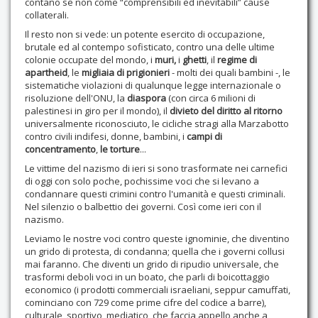
contano se non come “comprensibili ed inevitabili” cause
collaterali.
Il resto non si vede: un potente esercito di occupazione,
brutale ed al contempo sofisticato, contro una delle ultime
colonie occupate del mondo, i
muri,
i
ghetti
, il
regime di
apartheid
, le
migliaia di prigionieri
- molti dei quali bambini -, le
sistematiche violazioni di qualunque legge internazionale o
risoluzione dell'ONU, la
diaspora
(con circa 6 milioni di
palestinesi in giro per il mondo), il
divieto del diritto al ritorno
universalmente riconosciuto, le cicliche stragi alla Marzabotto
contro civili indifesi, donne, bambini, i
campi di
concentramento
,
le torture
...
Le vittime del nazismo di ieri si sono trasformate nei carnefici
di oggi con solo poche, pochissime voci che si levano a
condannare questi crimini contro l'umanità e questi criminali.
Nel silenzio o balbettio dei governi. Così come ieri con il
nazismo.
Leviamo le nostre voci contro queste ignominie, che diventino
un grido di protesta, di condanna; quella che i governi collusi
mai faranno. Che diventi un grido di ripudio universale, che
trasformi deboli voci in un boato, che parli di boicottaggio
economico (i prodotti commerciali israeliani, seppur camuffati,
cominciano con 729 come prime cifre del codice a barre),
culturale, sportivo, mediatico, che faccia appello anche a