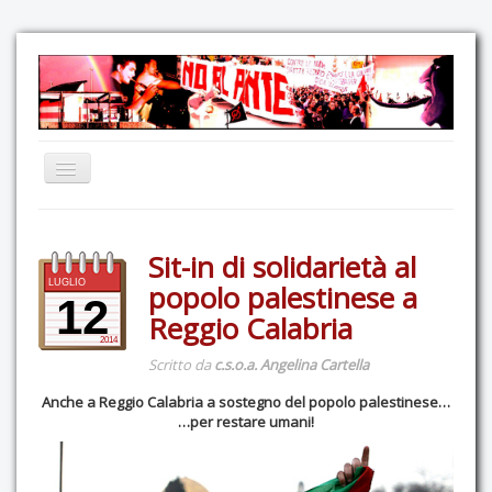
Home
Sit-in di solidarietà al
Comunicazione
LUGLIO
popolo palestinese a
Eventi
12
Reggio Calabria
GAS Felce & Mirtillo
2014
Scritto da
c.s.o.a. Angelina Cartella
No Ponte!
Anche a Reggio Calabria a sostegno del popolo palestinese…
Ricostruiamo il Cartella!
…per restare umani!
Mediateca
Autoproduzioni