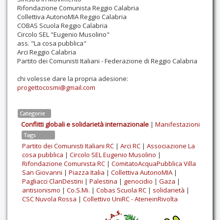
Rifondazione Comunista Reggio Calabria
Collettiva AutonoMIA Reggio Calabria
COBAS Scuola Reggio Calabria
Circolo SEL "Eugenio Musolino"
ass. "La cosa pubblica"
Arci Reggio Calabria
Partito dei Comunisti Italiani - Federazione di Reggio Calabria
chi volesse dare la propria adesione:
progettocosmi@gmail.com
Categorie
Conflitti globali e solidarietà internazionale
|
Manifestazioni
Tags
Partito dei Comunisti Italiani RC
|
Arci RC
|
Associazione La
cosa pubblica
|
Circolo SEL Eugenio Musolino
|
Rifondazione Comunista RC
|
ComitatoAcquaPubblica Villa
San Giovanni
|
Piazza Italia
|
Collettiva AutonoMIA
|
Pagliacci ClanDestini
|
Palestina
|
genocidio
|
Gaza
|
antisionismo
|
Co.S.Mi.
|
Cobas Scuola RC
|
solidarietà
|
CSC Nuvola Rossa
|
Collettivo UniRC - AteneinRivolta