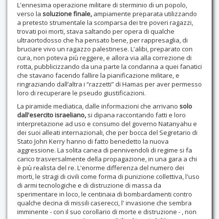
L'ennesima operazione militare di sterminio di un popolo,
verso la
soluzione finale,
ampiamente preparata utilizzando
a pretesto strumentale la scomparsa dei tre poveri ragazzi,
trovati poi morti, stava saltando per opera di qualche
ultraortodosso che ha pensato bene, per rappresaglia, di
bruciare vivo un ragazzo palestinese. L'alibi, preparato con
cura, non poteva più reggere, e allora via alla correzione di
rotta, pubblicizzando da una parte la condanna a quei fanatici
che stavano facendo fallire la pianificazione militare, e
ringraziando dall’altra i “razzetti” di Hamas per aver permesso
loro di recuperare le pseudo giustificazioni.
La piramide mediatica, dalle informazioni che arrivano
solo
dall'esercito israeliano,
si dipana raccontando fatti e loro
interpretazione ad uso e consumo del governo Natanyahu e
dei suoi alleati internazionali, che per bocca del Segretario di
Stato John Kerry hanno di fatto benedetto la nuova
aggressione. La solita canea di pennivendoli di regime si fa
carico trasversalmente della propagazione, in una gara a chi
è più realista del re. L'enorme differenza del numero dei
morti, le stragi di civili come forma di punizione collettiva, l'uso
di armi tecnologiche e di distruzione di massa da
sperimentare in loco, le centinaia di bombardamenti contro
qualche decina di missili caserecci, l' invasione che sembra
imminente - con il suo corollario di morte e distruzione - , non