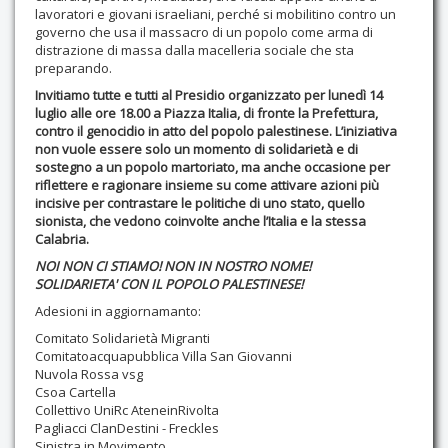
lavoratori e giovani israeliani, perché si mobilitino contro un
governo che usa il massacro di un popolo come arma di
distrazione di massa dalla macelleria sociale che sta
preparando.
Invitiamo tutte e tutti al Presidio organizzato per lunedì 14
luglio alle ore 18.00 a Piazza Italia, di fronte la Prefettura,
contro il genocidio in atto del popolo palestinese. L’iniziativa
non vuole essere solo un momento di solidarietà e di
sostegno a un popolo martoriato, ma anche occasione per
riflettere e ragionare insieme su come attivare azioni più
incisive per contrastare le politiche di uno stato, quello
sionista, che vedono coinvolte anche l’Italia e la stessa
Calabria.
NOI NON CI STIAMO! NON IN NOSTRO NOME!
SOLIDARIETA' CON IL POPOLO PALESTINESE!
Adesioni in aggiornamanto:
Comitato Solidarietà Migranti
Comitatoacquapubblica Villa San Giovanni
Nuvola Rossa vsg
Csoa Cartella
Collettivo UniRc AteneinRivolta
Pagliacci ClanDestini - Freckles
Sinistra in Movimento