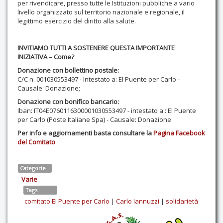
per rivendicare, presso tutte le Istituzioni pubbliche a vario
livello organizzato sul territorio nazionale e regionale, il
legittimo esercizio del diritto alla salute.
INVITIAMO TUTTI A SOSTENERE QUESTA IMPORTANTE
INIZIATIVA – Come?
Donazione con bollettino postale:
C/C n. 001030553497 - Intestato a: El Puente per Carlo -
Causale: Donazione;
Donazione con bonifico bancario:
Iban: IT04E0760116300001030553497 - intestato a : El Puente
per Carlo (Poste Italiane Spa) - Causale: Donazione
Per info e aggiornamenti basta consultare la
Pagina Facebook
del Comitato
Categorie
Varie
Tags
comitato El Puente per Carlo
|
Carlo Iannuzzi
|
solidarietà