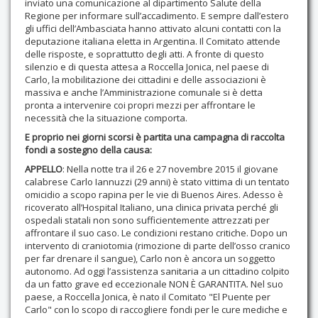
inviato una comunicazione al dipartimento Salute della
Regione per informare sull’accadimento. E sempre dall’estero
gli uffici dell’Ambasciata hanno attivato alcuni contatti con la
deputazione italiana eletta in Argentina. Il Comitato attende
delle risposte, e soprattutto degli atti. A fronte di questo
silenzio e di questa attesa a Roccella Jonica, nel paese di
Carlo, la mobilitazione dei cittadini e delle associazioni è
massiva e anche l’Amministrazione comunale si è detta
pronta a intervenire coi propri mezzi per affrontare le
necessità che la situazione comporta.
E proprio nei giorni scorsi è partita una campagna di raccolta
fondi a sostegno della causa:
APPELLO
: Nella notte tra il 26 e 27 novembre 2015 il giovane
calabrese Carlo Iannuzzi (29 anni) è stato vittima di un tentato
omicidio a scopo rapina per le vie di Buenos Aires. Adesso è
ricoverato all’Hospital Italiano, una clinica privata perché gli
ospedali statali non sono sufficientemente attrezzati per
affrontare il suo caso. Le condizioni restano critiche. Dopo un
intervento di craniotomia (rimozione di parte dell’osso cranico
per far drenare il sangue), Carlo non è ancora un soggetto
autonomo. Ad oggi l’assistenza sanitaria a un cittadino colpito
da un fatto grave ed eccezionale NON È GARANTITA. Nel suo
paese, a Roccella Jonica, è nato il Comitato "El Puente per
Carlo" con lo scopo di raccogliere fondi per le cure mediche e