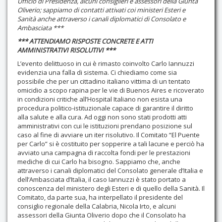
Ufficio di Presidenza, alcuni consiglieri e assessori della Giunta
Oliverio; sappiamo di contatti attivati coi ministeri Esteri e
Sanità anche attraverso i canali diplomatici di Consolato e
Ambasciata ***
*** ATTENDIAMO RISPOSTE CONCRETE E ATTI
AMMINISTRATIVI RISOLUTIVI ***
L’evento delittuoso in cui è rimasto coinvolto Carlo Iannuzzi
evidenzia una falla di sistema. Ci chiediamo come sia
possibile che per un cittadino italiano vittima di un tentato
omicidio a scopo rapina per le vie di Buenos Aires e ricoverato
in condizioni critiche all’Hospital Italiano non esista una
procedura politico-istituzionale capace di garantire il diritto
alla salute e alla cura. Ad oggi non sono stati prodotti atti
amministrativi con cui le istituzioni prendano posizione sul
caso al fine di avviare un iter risolutivo. Il Comitato “El Puente
per Carlo” si è costituito per sopperire a tali lacune e perciò ha
avviato una campagna di raccolta fondi per le prestazioni
mediche di cui Carlo ha bisogno. Sappiamo che, anche
attraverso i canali diplomatici del Consolato generale d’Italia e
dell’Ambasciata d’Italia, il caso Iannuzzi è stato portato a
conoscenza del ministero degli Esteri e di quello della Sanità. Il
Comitato, da parte sua, ha interpellato il presidente del
consiglio regionale della Calabria, Nicola Irto, e alcuni
assessori della Giunta Oliverio dopo che il Consolato ha