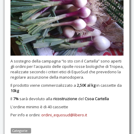
Contatti
A sostegno della campagna “Io sto con il Cartella” sono aperti
gli ordini per l'acquisto delle cipolle rosse biologiche di Tropea,
realizzate secondo i criteri etici di EquoSud che prevedono la
regolare assunzione della manodopera.
Il prodotto viene commercializzato a
2,50€ al kg
in cassette da
10kg
Il
7%
sarà devoluto alla
ricostruzione
del
Csoa Cartella
L'ordine minimo è di 40 cassette
Per info e ordini:
ordini_equosud@libero.it
Categorie