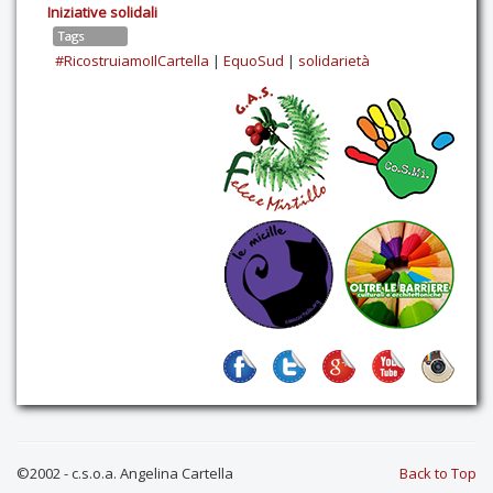
Iniziative solidali
Tags
#RicostruiamoIlCartella
|
EquoSud
|
solidarietà
©2002 - c.s.o.a. Angelina Cartella
Back to Top