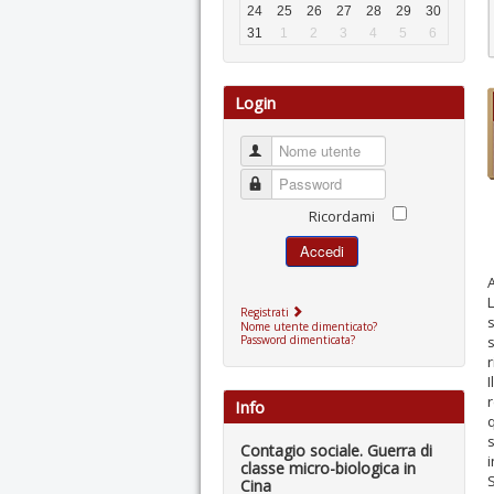
24
25
26
27
28
29
30
31
1
2
3
4
5
6
Login
Nome utente
Password
Ricordami
Accedi
A
L
Registrati
s
Nome utente dimenticato?
s
Password dimenticata?
r
I
Info
q
s
Contagio sociale. Guerra di
i
classe micro-biologica in
S
Cina