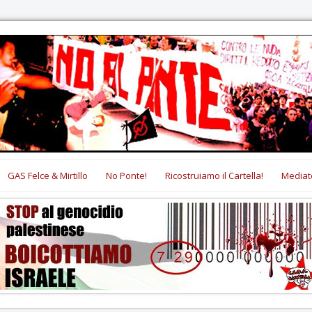
GAS Felce & Mirtillo
No Ponte!
Ricostruiamo il Cartella!
Mediat