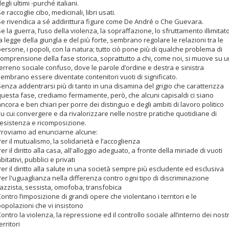
egli ultimi -purché italiani.
e raccoglie cibo, medicinali, libri usati.
Se rivendica a sé addirittura figure come De André o Che Guevara.
e la guerra, l’uso della violenza, la sopraffazione, lo sfruttamento illimitato
a legge della giungla e del più forte, sembrano regolare le relazioni tra le
ersone, i popoli, con la natura; tutto ciò pone più di qualche problema di
comprensione della fase storica, soprattutto a chi, come noi, si muove su u
erreno sociale confuso, dove le parole d’ordine e destra e sinistra
sembrano essere diventate contenitori vuoti di significato.
enza addentrarsi più di tanto in una disamina del grigio che caratterizza
questa fase, crediamo fermamente, però, che alcuni capisaldi ci siano
ncora e ben chiari per porre dei distinguo e degli ambiti di lavoro politico
u cui convergere e da rivalorizzare nelle nostre pratiche quotidiane di
resistenza e ricomposizione.
Proviamo ad enunciarne alcune:
er il mutualismo, la solidarietà e l’accoglienza
er il diritto alla casa, all'alloggio adeguato, a fronte della miriade di vuoti
bitativi, pubblici e privati
er il diritto alla salute in una società sempre più escludente ed esclusiva
er l'uguaglianza nella differenza contro ogni tipo di discriminazione
razzista, sessista, omofoba, transfobica
ontro l’imposizione di grandi opere che violentano i territori e le
popolazioni che vi insistono
ontro la violenza, la repressione ed il controllo sociale all’interno dei nostr
erritori