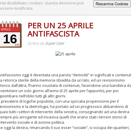
Hai disabilitato i cookies. Questa decisione può
Riesamina Cookies
essere modificata.
PER UN 25 APRILE
APRILE
ANTIFASCISTA
16
Scritto da
Super User
2018
ntifascismo oggi è diventata una parola “demodé” in significati e contenut
a retorica sterile della memoria sbiadita da un lato, ed un revisionismo
torico dall’altra, l’hanno svuotata di contenuti, facendone una bandiera d
ventolare un solo giorno all’anno (il 25 aprile per l’appunto), per poi
ipiombare nell’oblio tutti gli altri giorni.
l prevalere di logiche populiste, con una spiccata propensione per il
revisionismo e la dietrologia, ha portato ad un progressivo abbandono di
uasi tutti i settori di intervento della sinistra, consegnando ad una destra
empre più arrogante ed invasiva quelli che erano stati i terreni storici di
ntervento sociale e di azione politica.
e oggi la destra, rimarcando il suo esser “sociale”, si occupa dei quartieri,