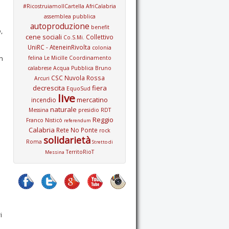
#RicostruiamoIlCartella
AfriCalabria
assemblea pubblica
autoproduzione
benefit
,
cene sociali
Collettivo
Co.S.Mi.
UniRC - AteneinRivolta
colonia
n
felina Le Micille
Coordinamento
calabrese Acqua Pubblica Bruno
CSC Nuvola Rossa
Arcuri
decrescita
fiera
EquoSud
live
mercatino
incendio
naturale
Messina
presidio
RDT
Reggio
Franco Nisticò
referendum
Calabria
Rete No Ponte
rock
solidarietà
Roma
Stretto di
TerritoRioT
Messina
i