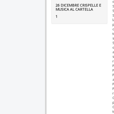
d
26 DICEMBRE CRISPELLE E
S
MUSICA AL CARTELLA
S
1
l
p
t
S
a
s
P
P
a
P
P
C
C
t