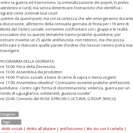
ontro la guerra ed il terrorismo, la criminalizzazione dei popoli, in primis
alestinesi e curdi, ma senza dimenticare l’ostracismo che identifica i
igranti come criminali tout court.
A partire da questi punti, ma con la certezza che altri emergeranno durant
a discussione, all’interno della consueta giornata di festa per i 16 anni di
ttività del Centro sociale, vorremmo confrontarci con i gruppi e le realtà
associative che su queste tematiche hanno pratiche quotidiane, per
ostruire insieme un 25 aprile antifascista, non retorico, ma che possa
rinforzare e rilanciare quelle parole d’ordine che nessun nemico potrà mai
stravolgere.
PROGRAMMA DELLA GIORNATA:
re 10.00: Fiera della Decrescita
ore 13.00: Assemblea dei produttori
ore 14.00: Pranzo sociale a base di carne di capra o menù vegano
ore 17.00: Assemblea cittadina” Costruiamo assieme pratiche antifasciste
quotidiane. Contro ogni forma di discriminazione, violenza, guerra per un
ondo di uguaglianza, solidarietà, giustizia sociale”
ore 20.00: Concerto del W.ISE A.FRICAN C.ULTURAL G.ROUP (WACG)
Categorie
Tags
diritti sociali
|
diritto all'abitare
|
antifascismo
|
#io sto con il cartella
|