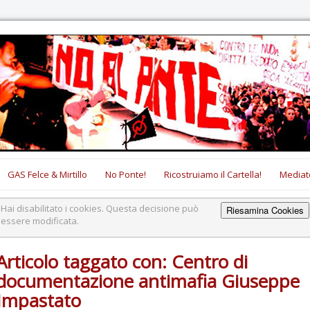
GAS Felce & Mirtillo
No Ponte!
Ricostruiamo il Cartella!
Mediat
Hai disabilitato i cookies. Questa decisione può
Riesamina Cookies
essere modificata.
Articolo taggato con: Centro di
documentazione antimafia Giuseppe
Impastato