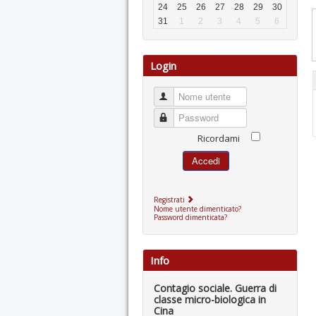
24
25
26
27
28
29
30
31
1
2
3
4
5
6
Login
Nome utente
Password
Ricordami
Accedi
Registrati
Nome utente dimenticato?
Password dimenticata?
Info
Contagio sociale. Guerra di
classe micro-biologica in
Cina