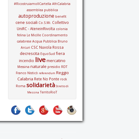
#RicostruiamoIlCartella
AfriCalabria
assemblea pubblica
autoproduzione
benefit
cene sociali
Collettivo
Co.S.Mi.
UniRC - AteneinRivolta
colonia
felina Le Micille
Coordinamento
calabrese Acqua Pubblica Bruno
CSC Nuvola Rossa
Arcuri
decrescita
fiera
EquoSud
live
mercatino
incendio
naturale
Messina
presidio
RDT
Reggio
Franco Nisticò
referendum
Calabria
Rete No Ponte
rock
solidarietà
Roma
Stretto di
TerritoRioT
Messina