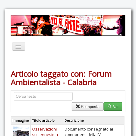
Home
Articolo taggato con: Forum
Comunicazione
Ambientalista - Calabria
Eventi
GAS Felce & Mirtillo
No Ponte!
Reimposta
Vai
Ricostruiamo il Cartella!
Immagine
Titolo articolo
Descrizione
Mediateca
Osservazioni
Documento consegnato ai
Autoproduzioni
sull'ennesima
componenti della IV