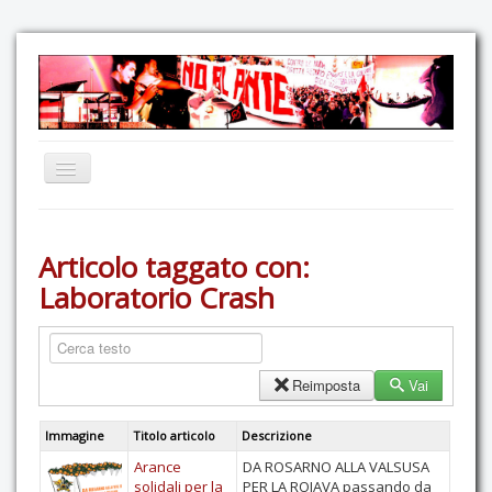
Home
Articolo taggato con:
Comunicazione
Laboratorio Crash
Eventi
GAS Felce & Mirtillo
No Ponte!
Reimposta
Vai
Ricostruiamo il Cartella!
Immagine
Titolo articolo
Descrizione
Mediateca
Arance
DA ROSARNO ALLA VALSUSA
Autoproduzioni
solidali per la
PER LA ROJAVA passando da