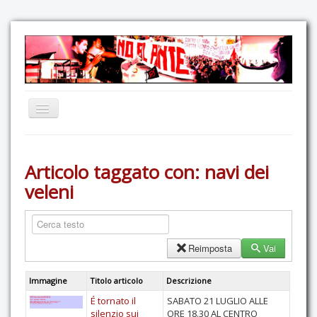
Home
Articolo taggato con: navi dei
Comunicazione
veleni
Eventi
GAS Felce & Mirtillo
No Ponte!
Reimposta
Vai
Ricostruiamo il Cartella!
Immagine
Titolo articolo
Descrizione
Mediateca
É tornato il
SABATO 21 LUGLIO ALLE
Autoproduzioni
silenzio sui
ORE 18.30 AL CENTRO