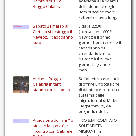
uomini scalzi" di
adesione alla “Marcia
Reggio Calabria
delle donne e degli
Contatti
uomini scalzi” che l’11
settembre avrà luog...
Sabato 21 marzo al
E dalle 22:30
Cartella si festeggia il
(L)imitazione #008!
Newroz, il capodanno
Newroz è il primo
kurdo
giorno di primavera e il
capodanno del
calendario kurdo.
Newroz è il nuovo
giorno, la grande
mani...
Anche a Reggio
Se l’obiettivo era quello
Calabria in tanti
di offrire un’occasione
stanno con la sposa
di dibattito e confronto
sul tema delle
migrazioni al di là dei
luoghi comuni, dei
pregiudizi, dell...
Proiezione del film "Io
Il CO.S.MI (COMITATO
sto con la sposa" e
SOLIDARIETÁ
incontro con Gabriele
MIGRANTI), in