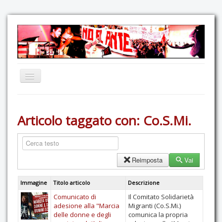
Home
Articolo taggato con: Co.S.Mi.
Comunicazione
Eventi
GAS Felce & Mirtillo
Reimposta
Vai
No Ponte!
Immagine
Titolo articolo
Descrizione
Ricostruiamo il Cartella!
Comunicato di
Il Comitato Solidarietà
Mediateca
adesione alla "Marcia
Migranti (Co.S.Mi.)
delle donne e degli
comunica la propria
Autoproduzioni