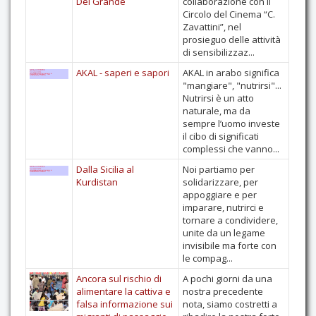
Del Grande
collaborazione con il
Circolo del Cinema “C.
Zavattini”, nel
prosieguo delle attività
di sensibilizzaz...
AKAL - saperi e sapori
AKAL in arabo significa
"mangiare", "nutrirsi"...
Nutrirsi è un atto
naturale, ma da
sempre l’uomo investe
il cibo di significati
complessi che vanno...
Dalla Sicilia al
Noi partiamo per
Kurdistan
solidarizzare, per
appoggiare e per
imparare, nutrirci e
tornare a condividere,
unite da un legame
invisibile ma forte con
le compag...
Ancora sul rischio di
A pochi giorni da una
alimentare la cattiva e
nostra precedente
falsa informazione sui
nota, siamo costretti a