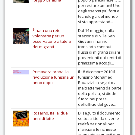
Reggio Calabria
popolo palestinese… …
per restare umani! Uno
degli eserciti più forti e
tecnologici del mondo
si sta apprestand...
È nata una rete
Dal 14 maggio, dalla
volontaria per un
stazione di Villa San
osservatorio a tutela
Giovanni hanno
dei migranti
transitato continui
flussi di migranti siriani
provenienti dai centri di
primissima accogli...
Primavera araba: la
Il 18 dicembre 2010 il
rivoluzione tunisina un
tunisino Mohamed
anno dopo
Bouazizi, in seguito a
maltrattamenti da parte
della polizia, si diede
fuoco nei pressi
dell’ufficio del gove...
Rosarno, Italia: due
Di seguito il documento
anni di lotte
sottoscritto da diverse
realtà nazionali per
rilanciare le richieste
avanzate in questi due