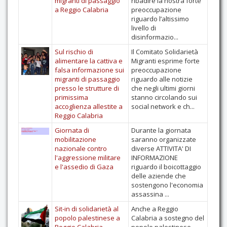
migranti di passaggio
ribadire la nostra forte
a Reggio Calabria
preoccupazione
riguardo l’altissimo
livello di
disinformazio...
Sul rischio di
Il Comitato Solidarietà
alimentare la cattiva e
Migranti esprime forte
falsa informazione sui
preoccupazione
migranti di passaggio
riguardo alle notizie
presso le strutture di
che negli ultimi giorni
primissima
stanno circolando sui
accoglienza allestite a
social network e ch...
Reggio Calabria
Giornata di
Durante la giornata
mobilitazione
saranno organizzate
nazionale contro
diverse ATTIVITA' DI
l'aggressione militare
INFORMAZIONE
e l'assedio di Gaza
riguardo il boicottaggio
delle aziende che
sostengono l'economia
assassina ...
Sit-in di solidarietà al
Anche a Reggio
popolo palestinese a
Calabria a sostegno del